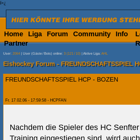
ï»¿
Home
Liga
Forum
Community
Info
L
Partner
R
User
:
2064
|
User (Gäste
/
Bots) online
:
3 (121
/
10)
|
Aktive Liga
:
AHL
Eishockey Forum - FREUNDSCHAFTSSPIEL H
FREUNDSCHAFTSSPIEL HCP - BOZEN
Fr. 17.02.06 - 17:59:58 - HCPFAN
Nachdem die Spieler des HC Senfte
Training eingestiegen sind, wird auc