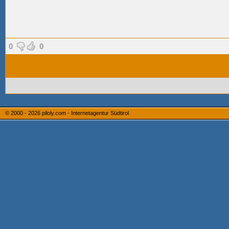
0
0
© 2000 - 2026
piloly.com - Internetagentur Südtirol