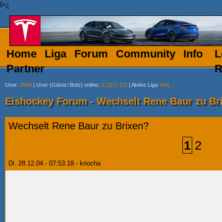
ï»¿
Home
Liga
Forum
Community
Info
L
Partner
R
User
:
2064
|
User (Gäste
/
Bots) online
:
2 (117
/
12)
|
Aktive Liga
:
AHL
Eishockey Forum - Wechselt Rene Baur zu Br
Wechselt Rene Baur zu Brixen?
1
2
Di. 28.12.04 - 07:53:18 - kriocha