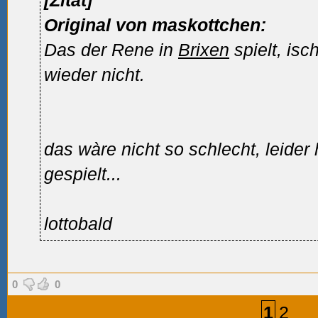
[Zitat]
Original von maskottchen:
Das der Rene in
Brixen
spielt, isc
wieder nicht.
das wàre nicht so schlecht, leider 
gespielt...
lottobald
0
0
1
2