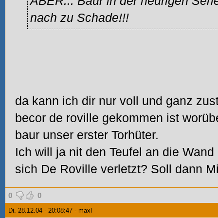
ABER... Baur in der heurigen Seri
nach zu Schade!!!
da kann ich dir nur voll und ganz zu
becor de roville gekommen ist worübe
baur unser erster Torhüter.
Ich will ja nit den Teufel an die Wan
sich De
Roville verletzt? Soll dann Mi
0
0
Di. 28.12.04 - 20:08:47 - maxl