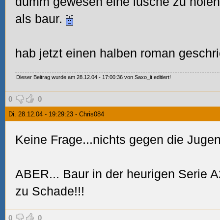
dumm gewesen eine lusche zu holen, 
als baur.
hab jetzt einen halben roman geschrie
Dieser Beitrag wurde am 28.12.04 - 17:00:36 von Saxo_it editiert!
0
0
Di. 28.12.04 - 19:29:23 - Chris084
Keine Frage...nichts gegen die Jugen
ABER... Baur in der heurigen Serie 
zu Schade!!!
0
0