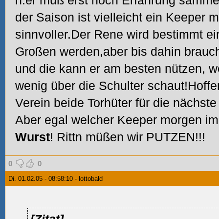
h.er muß erst noch Erfahrung sammel
der Saison ist vielleicht ein Keeper 
sinnvoller.Der Rene wird bestimmt ei
Großen werden,aber bis dahin brauch
und die kann er am besten nützen, w
wenig über die Schulter schaut!Hoffe
Verein beide Torhüter für die nächste
Aber egal welcher Keeper morgen im 
Wurst
! Rittn müßen wir PUTZEN!!!
0
0
Di. 01.02.05 - 08:58:10 - lottobald