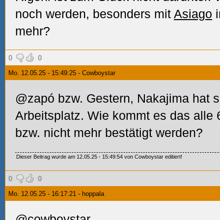
noch werden, besonders mit
Asiago
i
mehr?
0
0
Mo. 12.05.25 - 15:49:25 - Cowboystar
@zapó bzw. Gestern, Nakajima hat 
Arbeitsplatz. Wie kommt es das alle
bzw. nicht mehr bestätigt werden?
Dieser Beitrag wurde am 12.05.25 - 15:49:54 von Cowboystar editiert!
0
0
Mo. 12.05.25 - 16:17:21 - hoppala
@cowboystar