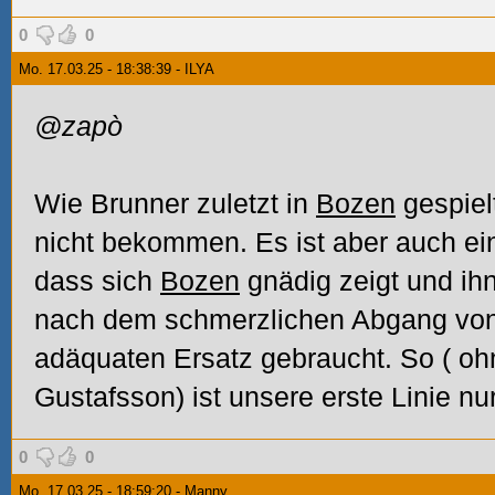
0
0
Mo. 17.03.25 - 18:38:39 - ILYA
@zapò
Wie Brunner zuletzt in
Bozen
gespielt
nicht bekommen. Es ist aber auch ei
dass sich
Bozen
gnädig zeigt und ihn
nach dem schmerzlichen Abgang von
adäquaten Ersatz gebraucht. So (
ohn
Gustafsson) ist unsere erste Linie nur
0
0
Mo. 17.03.25 - 18:59:20 - Manny