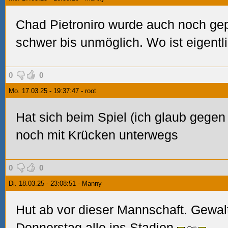
Chad Pietroniro wurde auch noch gep
schwer bis unmöglich. Wo ist eigent
0
0
Mo. 17.03.25 - 19:37:47 - root
Hat sich beim Spiel (ich glaub gege
noch mit Krücken unterwegs
0
0
Di. 18.03.25 - 23:08:51 - Manny
Hut ab vor dieser Mannschaft. Gewalt
Donnerstag alle ins Stadion