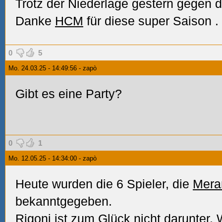
Trotz der Niederlage gestern gegen d
Danke
HCM
für diese super Saison
.
0
5
Mo. 24.03.25 - 14:49:56 - zapò
Gibt es eine Party?
0
1
Mo. 12.05.25 - 14:34:00 - zapò
Heute wurden die 6 Spieler, die
Mera
bekanntgegeben.
Rigoni ist zum Glück nicht darunter. 