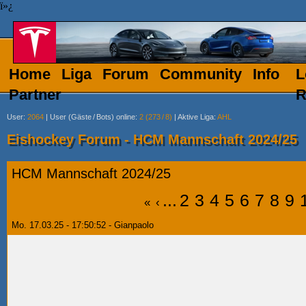
ï»¿
Home
Liga
Forum
Community
Info
L
Partner
R
User
:
2064
|
User (Gäste
/
Bots) online
:
2 (273
/
8)
|
Aktive Liga
:
AHL
Eishockey Forum - HCM Mannschaft 2024/25
HCM Mannschaft 2024/25
...
2
3
4
5
6
7
8
9
«
‹
Mo. 17.03.25 - 17:50:52 - Gianpaolo