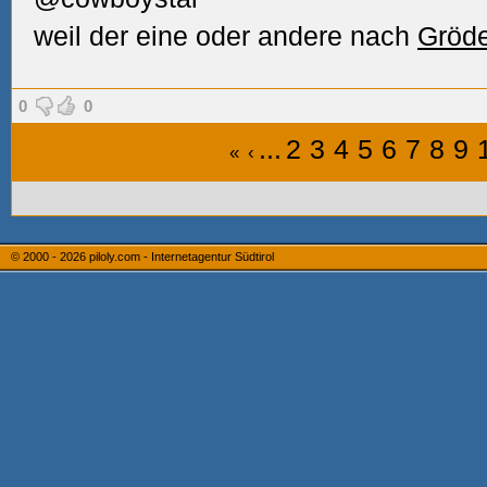
weil der eine oder andere nach
Gröd
0
0
...
2
3
4
5
6
7
8
9
«
‹
© 2000 - 2026
piloly.com - Internetagentur Südtirol