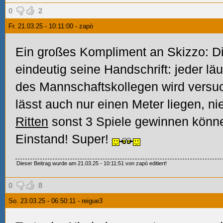
0
2
Fr. 21.03.25 - 10:11:00 - zapò
Ein großes Kompliment an Skizzo: Di
eindeutig seine Handschrift: jeder läuf
des Mannschaftskollegen wird versuc
lässt auch nur einen Meter liegen, n
Ritten
sonst 3 Spiele gewinnen können
Einstand! Super!
Dieser Beitrag wurde am 21.03.25 - 10:11:51 von zapò editiert!
0
8
So. 23.03.25 - 06:50:11 - reigue3