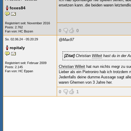
ersetzen kann..die beiden waren letztendl
foxes84
Registriert seit: November 2016
Posts: 2.762
0
0
Fan von:
HC Bozen
So. 02.06.24 - 05:20:29
@Max97
ropitaly
[Zitat]
Christian
Willeit
hast du in der A
Registriert seit: Februar 2009
Christian Willeit
hat nun nichts megr zu su
Posts: 2.145
Fan von:
HC Eppan
Lieber als ein Pietroniro hab ich trotzdem
Jedenfalls deine dumme Aussage sagt alle
waren Ghemen von 3 Jahre her.
0
1