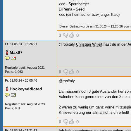
xxx - Spornberger
DiPerna - Seed
xxx (einheimischer bzw junger Italo)
Dieser Beitrag wurde am 31.05.24 - 12:25:26 von rop
3
0
Fr. 31.05.24 - 15:26:21
@ropitaly
Christian Willeit
hast du in der A
Max97
Registriert seit: August 2021
0
0
Posts: 1.063
Fr. 31.05.24 - 20:05:46
@ropitaly
Hockeyaddicted
Da müssen noch 3 gute Ausländer her son
Valentine kann gerne einer von den 3 sein.
Registriert seit: August 2023
2 wären zu wenig um ganz vorne mitzuspi
Posts: 931
Kniieverletzung nur allmählich sich erholt!
0
0
Fr. 31.05.24 - 21:21:12
Ich hab spornberger nie spielen sehen, abe