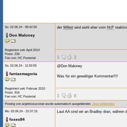
So. 02.06.24 - 08:42:50
der
Willeit
wird wohl eher vom
HcP
reaktiv
Don Maloney
Registriert seit: April 2014
Posts: 230
1
2
Fan von:
HC Pustertal
So. 02.06.24 - 11:50:55
@Don Maloney
fantasmagoria
Was für ein gewaltiger Kommentar!!!!
Registriert seit: Februar 2010
Posts: 916
1
0
Fan von:
HC Pustertal
Posting von argininosuccinat wurde automatisch ausgeblendet.
Jetzt einblenden
Mo. 03.06.24 - 15:37:15
Laut AA sind wir an Bradley dran, währen d
foxes84