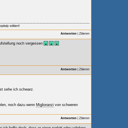
italy editiert!
Antworten
|
Zitieren
ufstellung noch vergessen
Antworten
|
Zitieren
st sehe ich schwarz.
elen, noch dazu wenn
Miglioranzi
von schweren
Antworten
|
Zitieren
r ich hoffe doch, dass er einen parlett oder vabdane