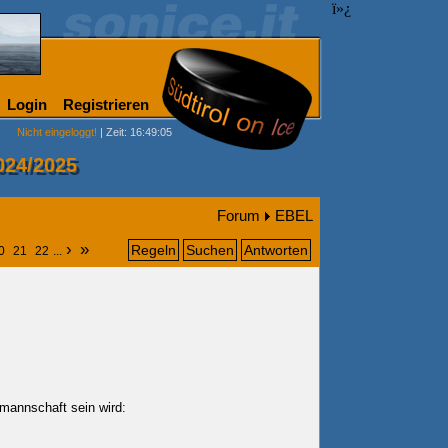
ï»¿
Login
Registrieren
Nicht eingeloggt!
| Zeit: 16:49:05
024/2025
Forum
EBEL
›
»
Regeln
Suchen
Antworten
0
21
22
...
mannschaft sein wird: