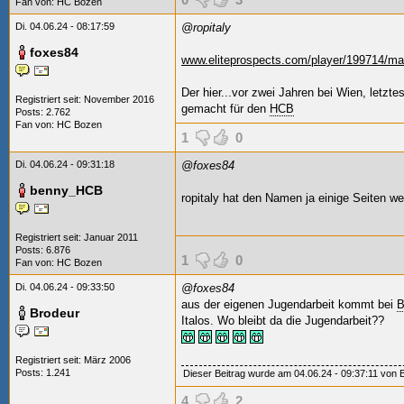
Fan von:
HC Bozen
Di. 04.06.24 - 08:17:59
@ropitaly
foxes84
www.eliteprospects.com/player/199714/mat
Der hier...vor zwei Jahren bei Wien, letzte
Registriert seit: November 2016
gemacht für den
HCB
Posts: 2.762
Fan von:
HC Bozen
1
0
Di. 04.06.24 - 09:31:18
@foxes84
benny_HCB
ropitaly hat den Namen ja einige Seiten wei
Registriert seit: Januar 2011
Posts: 6.876
1
0
Fan von:
HC Bozen
Di. 04.06.24 - 09:33:50
@foxes84
aus der eigenen Jugendarbeit kommt bei
B
Brodeur
Italos. Wo bleibt da die Jugendarbeit??
Registriert seit: März 2006
Posts: 1.241
Dieser Beitrag wurde am 04.06.24 - 09:37:11 von Br
4
2