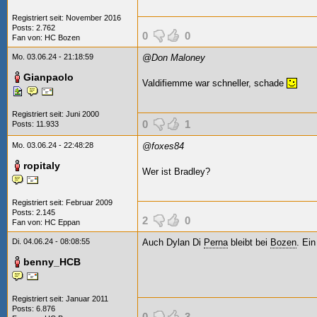
Registriert seit: November 2016
Posts: 2.762
0
0
Fan von:
HC Bozen
Mo. 03.06.24 - 21:18:59
@Don Maloney
Gianpaolo
Valdifiemme war schneller, schade
Registriert seit: Juni 2000
0
1
Posts: 11.933
Mo. 03.06.24 - 22:48:28
@foxes84
ropitaly
Wer ist Bradley?
Registriert seit: Februar 2009
Posts: 2.145
2
0
Fan von:
HC Eppan
Di. 04.06.24 - 08:08:55
Auch Dylan Di
Perna
bleibt bei
Bozen
. Ein
benny_HCB
Registriert seit: Januar 2011
Posts: 6.876
0
3