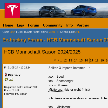
Home
Liga
Forum
Community
Info
Partner
User
:
2064
|
User (Gäste
/
Bots) online
:
3 (91
/
8)
|
Aktive Liga
:
AHL
Eishockey Forum - HCB Mannschaft Saison 2
HCB Mannschaft Saison 2024/2025
«
‹
...
12
13
14
15
16
17
18
19
2
Fr. 31.05.24 - 12:23:14
Sollten 3 Imports kommen....:
ropitaly
xxx - Seed
xxx - Spornberger
xxx - DiPerna
Registriert seit: Februar 2009
Miglioranzi
(bis er nicht fit ist)
Posts: 2.145
Fan von:
HC Eppan
Ich denke aber eher dass so unsere Hinter
xxx -
Miglioranzi