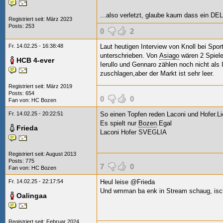
...also verletzt, glaube kaum dass ein DE
Registriert seit: März 2023
Posts: 253
0
2
Fr. 14.02.25 - 16:38:48
Laut heutigen Interview von Knoll bei Spo
unterschrieben. Von
Asiago
wären 2 Spiele
HCB 4-ever
Ierullo und Gennaro zählen noch nicht als I
zuschlagen,aber der Markt ist sehr leer.
Registriert seit: März 2019
Posts: 654
0
0
Fan von:
HC Bozen
Fr. 14.02.25 - 20:22:51
So einen Topfen reden Laconi und Hofer.L
Es spielt nur
Bozen
.Egal
Frieda
Laconi Hofer SVEGLIA
Registriert seit: August 2013
Posts: 775
7
0
Fan von:
HC Bozen
Fr. 14.02.25 - 22:17:54
Heul leise @Frieda
Und wmman ba enk in Stream schaug, is
Oalingaa
Registriert seit: Februar 2024