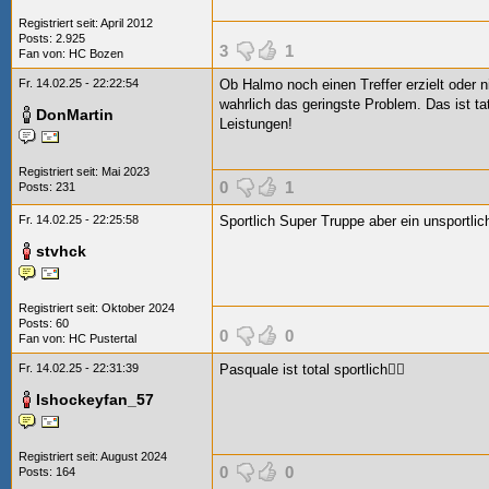
Registriert seit: April 2012
Posts: 2.925
3
1
Fan von:
HC Bozen
Fr. 14.02.25 - 22:22:54
Ob Halmo noch einen Treffer erzielt oder ni
wahrlich das geringste Problem. Das ist ta
DonMartin
Leistungen!
Registriert seit: Mai 2023
0
1
Posts: 231
Fr. 14.02.25 - 22:25:58
Sportlich Super Truppe aber ein unsportlic
stvhck
Registriert seit: Oktober 2024
Posts: 60
0
0
Fan von:
HC Pustertal
Fr. 14.02.25 - 22:31:39
Pasquale ist total sportlich🤦‍♂️
Ishockeyfan_57
Registriert seit: August 2024
0
0
Posts: 164