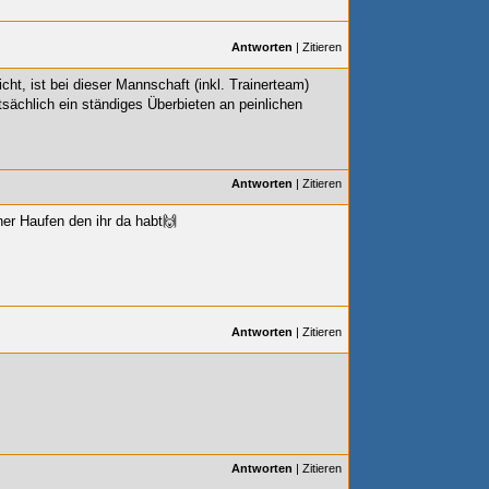
Antworten
|
Zitieren
cht, ist bei dieser Mannschaft (inkl. Trainerteam)
tsächlich ein ständiges Überbieten an peinlichen
Antworten
|
Zitieren
her Haufen den ihr da habt🙌
Antworten
|
Zitieren
Antworten
|
Zitieren