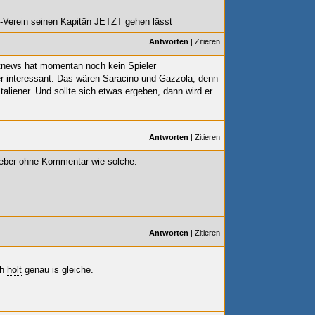
L-Verein seinen Kapitän
JETZT gehen lässt
Antworten
|
Zitieren
rtnews hat momentan noch kein Spieler
r interessant. Das wären Saracino und Gazzola, denn
taliener. Und sollte sich etwas ergeben, dann wird er
Antworten
|
Zitieren
ieber ohne Kommentar wie solche.
Antworten
|
Zitieren
ch
holt
genau is gleiche.