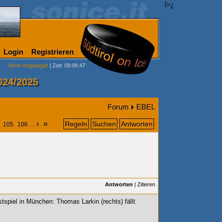
ï»¿
Login
Registrieren
Nicht eingeloggt!
| Zeit: 09:06:47
024/2025
Forum
EBEL
›
»
Regeln
Suchen
Antworten
105
106
...
Antworten
|
Zitieren
tspiel in München: Thomas Larkin (rechts) fällt