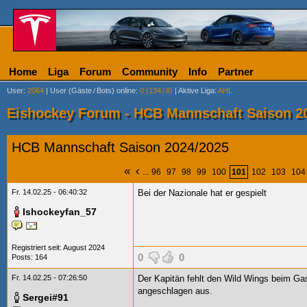
Home
Liga
Forum
Community
Info
Partner
User
:
2064
|
User (Gäste
/
Bots) online
:
0 (134
/
8)
|
Aktive Liga
:
AHL
Eishockey Forum - HCB Mannschaft Saison 2
HCB Mannschaft Saison 2024/2025
«
‹
...
96
97
98
99
100
101
102
103
104
Fr. 14.02.25 - 06:40:32
Bei der Nazionale hat er gespielt
Ishockeyfan_57
Registriert seit: August 2024
0
0
Posts: 164
Fr. 14.02.25 - 07:26:50
Der Kapitän fehlt den Wild Wings beim Gas
angeschlagen aus.
Sergei#91