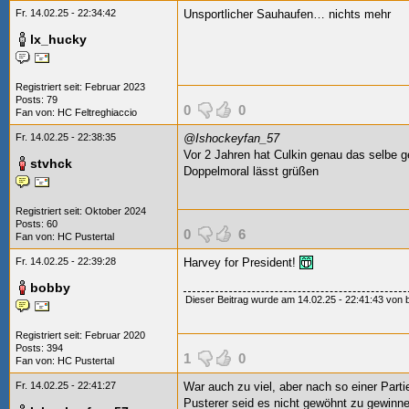
Fr. 14.02.25 - 22:34:42
Unsportlicher Sauhaufen… nichts mehr
lx_hucky
Registriert seit: Februar 2023
Posts: 79
0
0
Fan von:
HC Feltreghiaccio
Fr. 14.02.25 - 22:38:35
@Ishockeyfan_57
Vor 2 Jahren hat Culkin genau das selbe gem
stvhck
Doppelmoral lässt grüßen
Registriert seit: Oktober 2024
Posts: 60
0
6
Fan von:
HC Pustertal
Fr. 14.02.25 - 22:39:28
Harvey for President!
bobby
Dieser Beitrag wurde am 14.02.25 - 22:41:43 von b
Registriert seit: Februar 2020
Posts: 394
1
0
Fan von:
HC Pustertal
Fr. 14.02.25 - 22:41:27
War auch zu viel, aber nach so einer Parti
Pusterer seid es nicht gewöhnt zu gewin