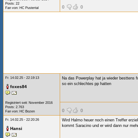
Posts: 22
0
0
Fan von:
HC Pustertal
Fr. 14.02.25 - 22:19:13
Na das Powerplay hat ja wieder besttens fu
so ein schlechtes pp hatten
foxes84
Registriert seit: November 2016
Posts: 2.763
0
0
Fan von:
HC Bozen
Fr. 14.02.25 - 22:20:26
Wird Halmo heuer noch einen Treffer erzie
kommt Saracino und er wird dann nur meh
Hansi