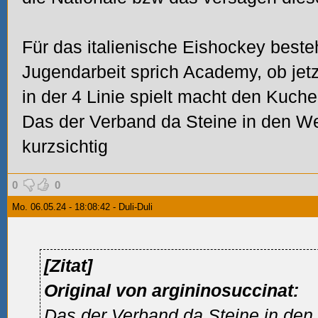
Für das italienische Eishockey besteh
Jugendarbeit sprich Academy, ob jet
in der 4 Linie spielt macht den Kuche
Das der Verband da Steine in den We
kurzsichtig
0
0
Mo. 06.05.24 - 18:08:42 - Duli-Duli
[Zitat]
Original von argininosuccinat:
Das der Verband da Steine in den