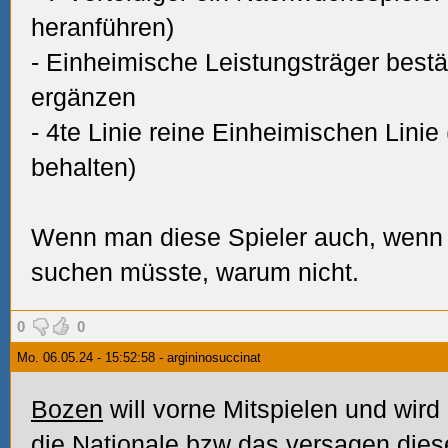
heranführen)
- Einheimische Leistungsträger best
ergänzen
- 4te Linie reine Einheimischen Lini
behalten)
Wenn man diese
Spieler auch, wenn
suchen müsste, warum nicht.
0
0
Mo. 06.05.24 - 15:52:58 - argininosuccinat
Bozen
will vorne Mitspielen und wird
die Nationale bzw das versagen die