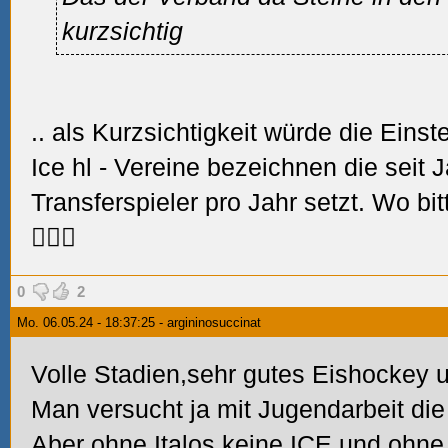
kurzsichtig
.. als Kurzsichtigkeit würde die Einste
Ice hl - Vereine bezeichnen die seit 
Transferspieler pro Jahr setzt. Wo bi
🤷🏼‍♂️
0
2
Mo. 06.05.24 - 18:37:25 - argininosuccinat
Volle Stadien,sehr gutes Eishockey
Man versucht ja mit Jugendarbeit di
Aber ohne Italos keine ICE und ohne