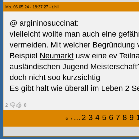
Mo. 06.05.24 - 18:37:27 - t.hill
@ argininosuccinat:
vielleicht wollte man auch eine gefäh
vermeiden. Mit welcher Begründung 
Beispiel
Neumarkt
usw eine ev Teiln
ausländischen Jugend Meisterschaft?
doch nicht soo kurzsichtig
Es gibt halt wie überall im Leben 2 S
2
0
...
2
3
4
5
6
7
8
9
«
‹