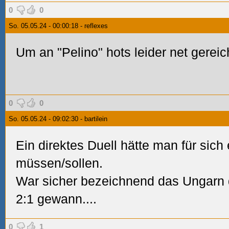
0
0
So. 05.05.24 - 00:00:18 - reflexes
Um an "Pelino" hots leider net gerei
0
0
So. 05.05.24 - 09:02:30 - bartilein
Ein direktes Duell hätte man für sic
müssen/sollen.
War sicher bezeichnend das Ungarn 
2:1 gewann....
0
1