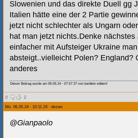
Slowenien und das direkte Duell gg J
Italien hätte eine der 2 Partie gewin
jetzt nicht schlechter als Ungarn od
hat man jetzt nichts.Denke nächstes 
einfacher mit Aufsteiger Ukraine ma
absteigt..vielleicht Polen? England
anderes
Dieser Beitrag wurde am 06.05.24 - 07:57:37 von bartilein editiert!
0
2
Mo. 06.05.24 - 10:11:24 - dezwo
@Gianpaolo