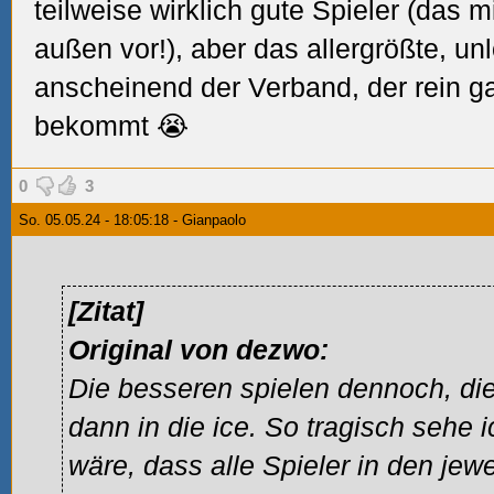
teilweise wirklich gute Spieler (das m
außen vor!), aber das allergrößte, un
anscheinend der Verband, der rein ga
bekommt 😭
0
3
So. 05.05.24 - 18:05:18 - Gianpaolo
[Zitat]
Original von dezwo:
Die besseren spielen dennoch, d
dann in die ice. So tragisch sehe i
wäre, dass alle Spieler in den jew