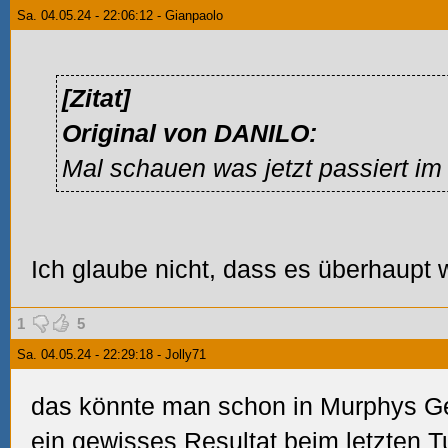
Sa. 04.05.24 - 22:06:12 - Gianpaolo
[Zitat]
Original von DANILO:
Mal schauen was jetzt passiert im 
Ich glaube nicht, dass es überhaupt 
1
5
Sa. 04.05.24 - 22:29:18 - Jolly71
das könnte man schon in Murphys G
ein gewisses Resultat beim letzten T