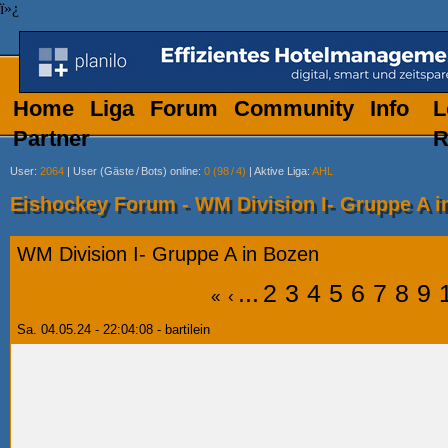
ï»¿
Home
Liga
Forum
Community
Info
L
Partner
R
User
:
2064
|
User (Gäste
/
Bots) online
:
0 (98
/
4)
|
Aktive Liga
:
AHL
Eishockey Forum - WM Division I- Gruppe A i
WM Division I- Gruppe A in Bozen
...
2
3
4
5
6
7
8
9
«
‹
Sa. 04.05.24 - 22:04:08 - bartilein