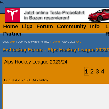
ï»¿
Home
Liga
Forum
Community
Info
L
Partner
R
User
:
2064
|
User (Gäste
/
Bots) online
:
4 (94
/
9)
|
Aktive Liga
:
AHL
Eishockey Forum - Alps Hockey League 2023/
Alps Hockey League 2023/24
1
2
3
4
Di. 18.04.23 - 15:11:44 - helboy