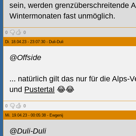
sein, werden grenzüberschreitende A
Wintermonaten fast unmöglich.
0
0
Di. 18.04.23 - 23:07:30 - Duli-Duli
@Offside
... natürlich gilt das nur für die Alps-
und
Pustertal
😂😂
0
0
Mi. 19.04.23 - 00:05:38 - Ewgenij
@Duli-Duli