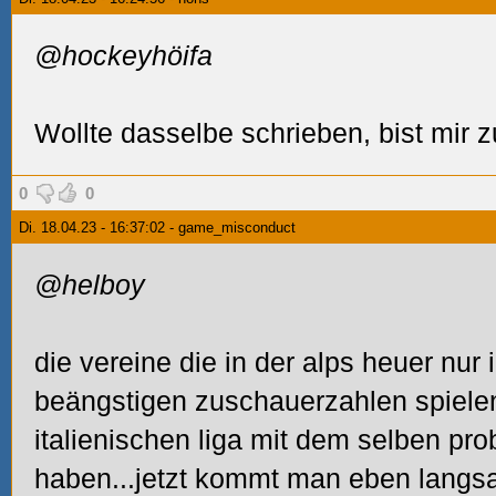
@hockeyhöifa
Wollte dasselbe schrieben, bist mi
0
0
Di. 18.04.23 - 16:37:02 - game_misconduct
@helboy
die vereine die in der alps heuer nur i
beängstigen zuschauerzahlen spielen
italienischen liga mit dem selben p
haben...jetzt kommt man eben langsa