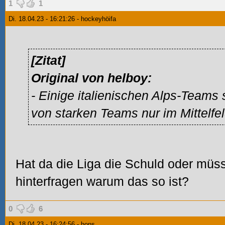
1
1
Di. 18.04.23 - 16:21:26 - hockeyhöifa
[Zitat]
Original von helboy:
- Einige italienischen Alps-Teams 
von starken Teams nur im Mittelfe
Hat da die Liga die Schuld oder müss
hinterfragen warum das so ist?
0
6
Di. 18.04.23 - 16:24:56 - hons