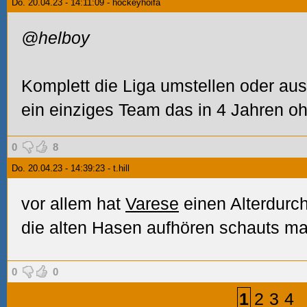
Do. 20.04.23 - 14:11:09 - hockeyhöifa
@helboy
Komplett die Liga umstellen oder aus
ein einziges Team das in 4 Jahren ohn
0
8
Do. 20.04.23 - 14:39:23 - t.hill
vor allem hat
Varese
einen Alterdurch
die alten Hasen aufhören schauts m
0
0
1
2
3
4