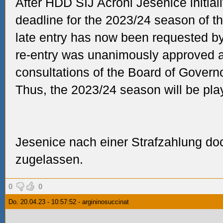
After HDD SIJ Acroni Jesenice initial
deadline for the 2023/24 season of 
late entry has now been requested by
re-entry was unanimously approved a
consultations of the Board of Governor
Thus, the 2023/24 season will be pla
Jesenice nach einer Strafzahlung doc
zugelassen.
0
0
Do. 20.04.23 - 10:57:52 - argininosuccinat