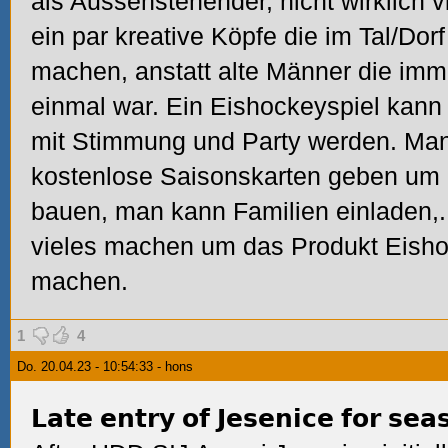
als Aussenstehender, nicht wirklich v
ein par kreative Köpfe die im Tal/Dor
machen, anstatt alte Männer die imm
einmal war. Ein Eishockeyspiel kann
mit Stimmung und Party werden. Man
kostenlose Saisonskarten geben um 
bauen, man kann Familien einladen,.
vieles machen um das Produkt Eisho
machen.
1
4
Do. 20.04.23 - 10:54:33 - hons
𝗟𝗮𝘁𝗲 𝗲𝗻𝘁𝗿𝘆 𝗼𝗳 𝗝𝗲𝘀𝗲𝗻𝗶𝗰𝗲 𝗳𝗼𝗿 𝘀𝗲𝗮