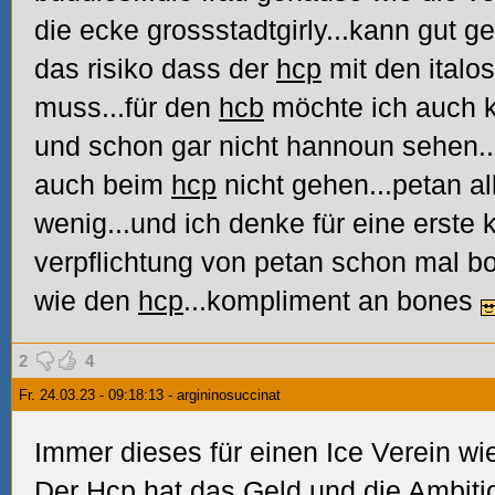
die ecke grossstadtgirly...kann gut g
das risiko dass der
hcp
mit den italo
muss...für den
hcb
möchte ich auch k
und schon gar nicht hannoun sehen...
auch beim
hcp
nicht gehen...petan al
wenig...und ich denke für eine erste
verpflichtung von petan schon mal bo
wie den
hcp
...kompliment an bones
2
4
Fr. 24.03.23 - 09:18:13 - argininosuccinat
Immer dieses für einen Ice Verein w
Der
Hcp
hat das Geld und die Ambiti