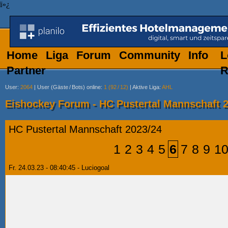
ï»¿
Home
Liga
Forum
Community
Info
L
Partner
R
User
:
2064
|
User (Gäste
/
Bots) online
:
1 (92
/
12)
|
Aktive Liga
:
AHL
Eishockey Forum - HC Pustertal Mannschaft 
HC Pustertal Mannschaft 2023/24
1
2
3
4
5
6
7
8
9
1
Fr. 24.03.23 - 08:40:45 - Luciogoal