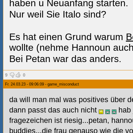
haben u Neuanfang starten.
Nur weil Sie Italo sind?
Es hat einen Grund warum
B
wollte (nehme Hannoun auch
Bei Petan war das anders.
9
0
Fr. 24.03.23 - 09:06:09 - game_misconduct
da will man mal was positives über 
dann passt das auch nicht
hab 
fragezeichen ist riesig...petan, hann
buddies...die frau genauso wie die v