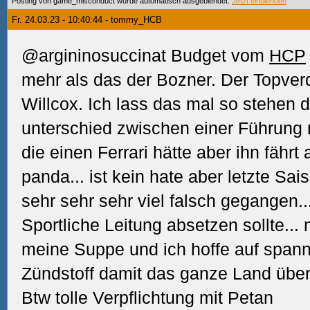
Posting von game_misconduct wurde automatisch ausgeblendet.
Jetzt einblenden
Fr. 24.03.23 - 10:40:44 - tommy_HCB
@argininosuccinat Budget vom
HCP
mehr als das der Bozner. Der Topve
Willcox. Ich lass das mal so stehen 
unterschied zwischen einer Führung 
die einen Ferrari hätte aber ihn fährt 
panda... ist kein hate aber letzte Sai
sehr sehr sehr viel falsch gegangen...
Sportliche Leitung absetzen sollte... n
meine Suppe und ich hoffe auf spann
Zündstoff damit das ganze Land über
Btw tolle Verpflichtung mit Petan