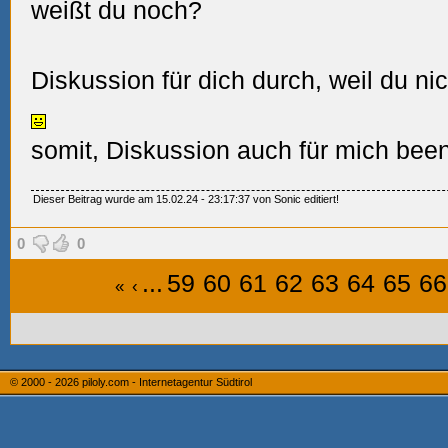
weißt du noch?
Diskussion für dich durch, weil du 
somit, Diskussion auch für mich bee
Dieser Beitrag wurde am 15.02.24 - 23:17:37 von Sonic editiert!
0
0
...
59
60
61
62
63
64
65
66
«
‹
© 2000 - 2026
piloly.com - Internetagentur Südtirol