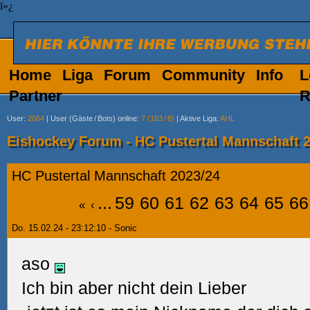
ï»¿
Home
Liga
Forum
Community
Info
L
Partner
R
User
:
2064
|
User (Gäste
/
Bots) online
:
7 (163
/
8)
|
Aktive Liga
:
AHL
Eishockey Forum - HC Pustertal Mannschaft 
HC Pustertal Mannschaft 2023/24
...
59
60
61
62
63
64
65
66
«
‹
Do. 15.02.24 - 23:12:10 - Sonic
aso
Ich bin aber nicht dein Lieber