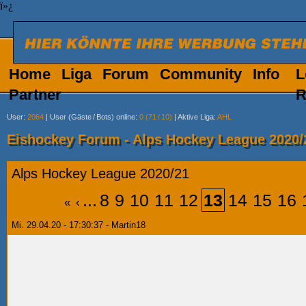
ï»¿
Home
Liga
Forum
Community
Info
L
Partner
R
User
:
2064
|
User (Gäste
/
Bots) online
:
0 (71
/
10)
|
Aktive Liga
:
AHL
Eishockey Forum - Alps Hockey League 2020/
Alps Hockey League 2020/21
...
8
9
10
11
12
13
14
15
16
«
‹
Mi. 29.04.20 - 17:30:37 - Martin18