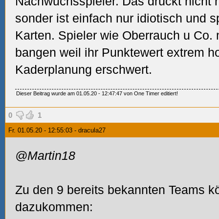
Nachwuchsspieler. Das drückt nicht 
sonder ist einfach nur idiotisch und 
Karten. Spieler wie Oberrauch u Co.
bangen weil ihr Punktewert extrem ho
Kaderplanung erschwert.
Dieser Beitrag wurde am 01.05.20 - 12:47:47 von One Timer editiert!
0
1
Fr. 01.05.20 - 12:55:03 - dracula27
@Martin18
Zu den 9 bereits bekannten Teams k
dazukommen: