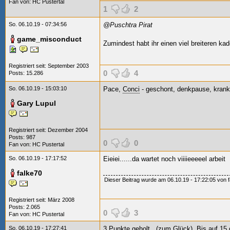
Fan von:
HC Pustertal
1
2
So. 06.10.19 - 07:34:56
@Puschtra Pirat
game_misconduct
Zumindest habt ihr einen viel breiteren kad
Registriert seit: September 2003
0
4
Posts: 15.286
So. 06.10.19 - 15:03:10
Pace,
Conci
- geschont, denkpause, krank,
Gary Lupul
Registriert seit: Dezember 2004
Posts: 987
0
0
Fan von:
HC Pustertal
So. 06.10.19 - 17:17:52
Eieiei......da wartet noch viiiieeeeel arbeit
falke70
Dieser Beitrag wurde am 06.10.19 - 17:22:05 von fa
Registriert seit: März 2008
Posts: 2.065
0
3
Fan von:
HC Pustertal
So. 06.10.19 - 17:27:41
3 Punkte geholt.. (zum Glück). Bis auf 15 