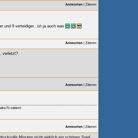
Antworten
|
Zitieren
er und 9 verteidiger...ist ja auch was
Antworten
|
Zitieren
 verletzt?
Antworten
|
Zitieren
lke70 editiert!
Antworten
|
Zitieren
druckvolle Minuten nicht wirklich ein schönes Spiel.