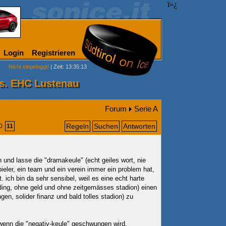
ï»¿
Login
Registrieren
Nicht eingeloggt!
| Zeit: 13:35:13
vs. EHC Lustenau
Forum
Serie A
Regeln
Suchen
Antworten
0
11
 und lasse die "dramakeule" (echt geiles wort, nie
pieler, ein team und ein verein immer ein problem hat,
. ich bin da sehr sensibel, weil es eine echt harte
ding, ohne geld und ohne zeitgemässes stadion) einen
ngen, solider finanz und bald tolles stadion) zu
wenn die "negativ-keule" geschwungen wird.