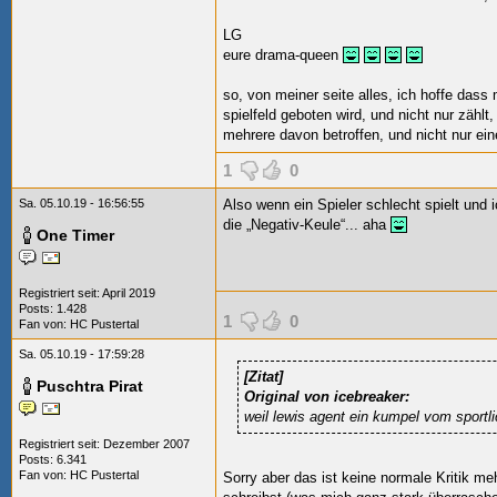
LG
eure drama-queen
so, von meiner seite alles, ich hoffe das
spielfeld geboten wird, und nicht nur zählt,
mehrere davon betroffen, und nicht nur ei
1
0
Sa. 05.10.19 - 16:56:55
Also wenn ein Spieler schlecht spielt und i
die „Negativ-Keule“... aha
One Timer
Registriert seit: April 2019
Posts: 1.428
1
0
Fan von:
HC Pustertal
Sa. 05.10.19 - 17:59:28
[Zitat]
Puschtra Pirat
Original von icebreaker:
weil lewis agent ein kumpel vom sportlic
Registriert seit: Dezember 2007
Posts: 6.341
Fan von:
HC Pustertal
Sorry aber das ist keine normale Kritik m