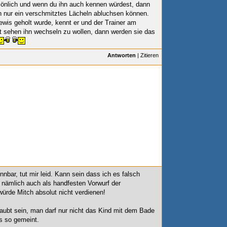
sönlich und wenn du ihn auch kennen würdest, dann
 nur ein verschmitztes Lächeln abluchsen können.
is geholt wurde, kennt er und der Trainer am
t sehen ihn wechseln zu wollen, dann werden sie das
Antworten
|
Zitieren
nnbar, tut mir leid. Kann sein dass ich es falsch
e nämlich auch als handfesten Vorwurf der
 würde Mitch absolut nicht verdienen!
rlaubt sein, man darf nur nicht das Kind mit dem Bade
s so gemeint.