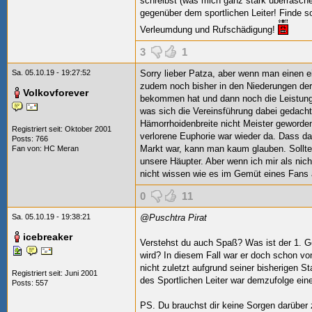
schreibst (was mich ganz stark überrasche
gegenüber dem sportlichen Leiter! Finde 
Verleumdung und Rufschädigung!
3
1
Sa. 05.10.19 - 19:27:52
Sorry lieber Patza, aber wenn man einen ei
zudem noch bisher in den Niederungen der
Volkovforever
bekommen hat und dann noch die Leistunge
was sich die Vereinsführung dabei gedacht 
Hämorrhoidenbreite nicht Meister geworden,
Registriert seit: Oktober 2001
verlorene Euphorie war wieder da. Dass da
Posts: 766
Markt war, kann man kaum glauben. Sollte
Fan von:
HC Meran
unsere Häupter. Aber wenn ich mir als nich
nicht wissen wie es im Gemüt eines Fans 
0
11
Sa. 05.10.19 - 19:38:21
@Puschtra Pirat
icebreaker
Verstehst du auch Spaß? Was ist der 1. 
wird? In diesem Fall war er doch schon von 
nicht zuletzt aufgrund seiner bisherigen S
Registriert seit: Juni 2001
des Sportlichen Leiter war demzufolge ei
Posts: 557
PS. Du brauchst dir keine Sorgen darübe