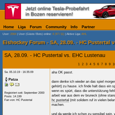
Home
Liga
Forum
Community
Info
Partner
User
:
2064
|
User (Gäste
/
Bots) online
:
4 (97
/
11)
|
Aktive Liga
:
AHL
Eishockey Forum - SA, 28.09. - HC Pustertal 
SA, 28.09. - HC Pustertal vs. EHC Lustenau
1
2
3
4
5
6
7
8
9
1
Sa. 05.10.19 - 16:35:09
aha OK passt.
Patza
dann denke ich wieder an das spiel morgen
gehört) zu hause. ich finde halt dass ein s
wenn es spürt, dass die unterstützung fehlt
Registriert seit: September 2000
arbeit war aus dem ev bruneck (ohne stan
Posts: 14.199
hc pustertal
(mit solidem ruf in vielen bela
Fan von:
HC Pustertal
machen.
und da werde ich schon zu sensibel sein, 