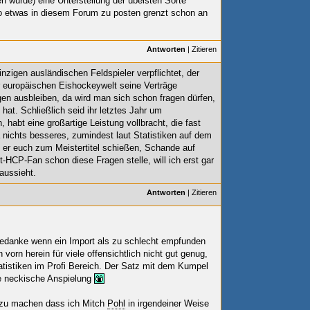
n würde) eine Unterstellung der übelsten Sorte
so etwas in diesem Forum zu posten grenzt schon an
Antworten
|
Zitieren
nzigen ausländischen Feldspieler verpflichtet, der
 europäischen Eishockeywelt seine Verträge
n ausbleiben, da wird man sich schon fragen dürfen,
hat. Schließlich seid ihr letztes Jahr um
 habt eine großartige Leistung vollbracht, die fast
 nichts besseres, zumindest laut Statistiken auf dem
 er euch zum Meistertitel schießen, Schande auf
t-HCP-Fan schon diese Fragen stelle, will ich erst gar
aussieht.
Antworten
|
Zitieren
Gedanke wenn ein Import als zu schlecht empfunden
vorn herein für viele offensichtlich nicht gut genug,
tatistiken im Profi Bereich. Der Satz mit dem Kumpel
ne neckische Anspielung
r zu machen dass ich Mitch
Pohl
in irgendeiner Weise