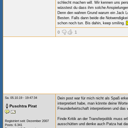
schlecht machen will. Wir kennen uns per
wüsstest du dass ihm solche Anspielungen
Denn den wahren Grund warum ein Jack Lew
Besten. Falls dann beide die Notwendigkei
schon noch tun. Bis dahin, keep smiling.
0
1
Sa. 05.10.19 - 19:47:34
Dein post war für mich nicht als Spaß erke
interpretiert habe, man könnte deine Wort
Puschtra Pirat
Freunderlwirtschaft interpretieren und das
Finde Kritik an der Transferpolitik muss e
Registriert seit: Dezember 2007
ausschütten und denke auch Patza hat da
Posts: 6.341