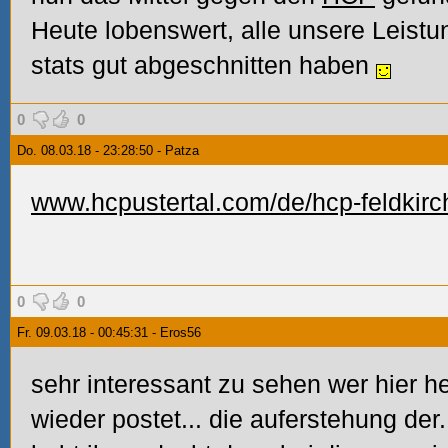
Heute lobenswert, alle unsere Leistun
stats gut abgeschnitten haben
0
0
Do. 08.03.18 - 23:28:50 - Patza
www.hcpustertal.com/de/hcp-feldkirc
0
0
Fr. 09.03.18 - 00:45:31 - Eros56
sehr interessant zu sehen wer hier he
wieder postet... die auferstehung der.