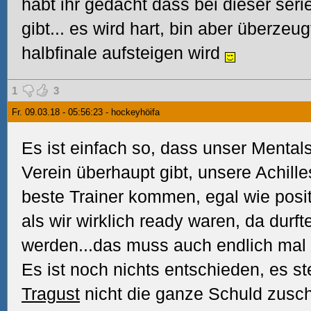
habt ihr gedacht dass bei dieser ser
gibt... es wird hart, bin aber überze
halbfinale aufsteigen wird
1
3
Fr. 09.03.18 - 05:56:23 - hockeyhöifa
Es ist einfach so, dass unser Mentalsp
Verein überhaupt gibt, unsere Achilles
beste Trainer kommen, egal wie positiv
als wir wirklich ready waren, da durft
werden...das muss auch endlich mal
Es ist noch nichts entschieden, es steh
Tragust
nicht die ganze Schuld zuschi