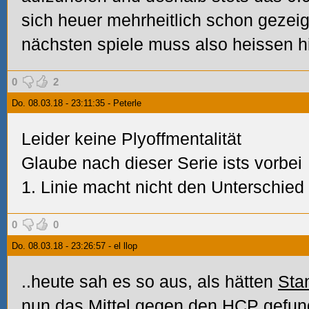
sich heuer mehrheitlich schon gezeigt
nächsten spiele muss also heissen hi
0
2
Do. 08.03.18 - 23:11:35 - Peterle
Leider keine Plyoffmentalität
Glaube nach dieser Serie ists vorbei
1. Linie macht nicht den Unterschie
0
0
Do. 08.03.18 - 23:26:57 - el llop
..heute sah es so aus, als hätten
Sta
nun das Mittel gegen den
HCP
gefun