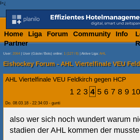
ï»¿
Home
Liga
Forum
Community
Info
L
Partner
R
User
:
2064
|
User (Gäste
/
Bots) online
:
1 (127
/
8)
|
Aktive Liga
:
AHL
Eishockey Forum - AHL Viertelfinale VEU Fel
AHL Viertelfinale VEU Feldkirch gegen HCP
1
2
3
4
5
6
7
8
9
1
Do. 08.03.18 - 22:34:03 - gunti
also wer sich noch wundert warum ni
stadien der AHL kommen der musste