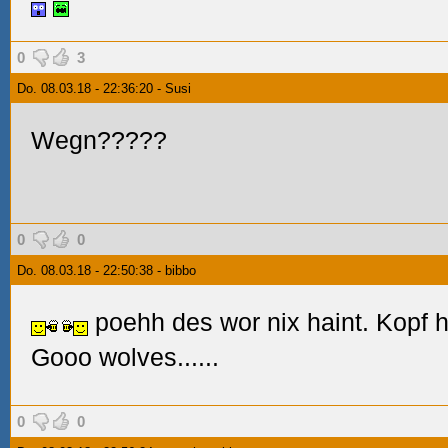
0
3
Do. 08.03.18 - 22:36:20 - Susi
Wegn?????
0
0
Do. 08.03.18 - 22:50:38 - bibbo
poehh des wor nix haint. Kopf h
Gooo wolves......
0
0