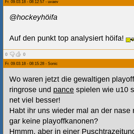
Fr. 09.03.18 - 08:12:57 - uvaev
@hockeyhöifa
Auf den punkt top analysiert höifa!
0
0
Fr. 09.03.18 - 08:15:28 - Sonic
Wo waren jetzt die gewaltigen playof
ringrose und
pance
spielen wie u10 s
net viel besser!
Habt ihr uns wieder mal an der nase 
gar keine playoffkanonen?
Hmmm, aber in einer Puschtrazeitung