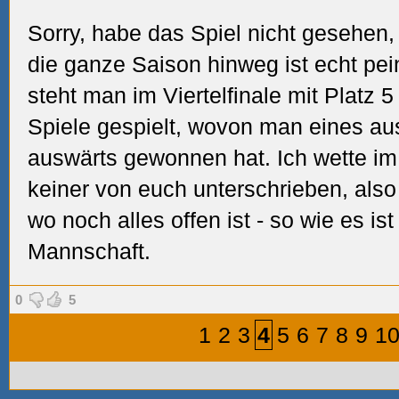
Sorry, habe das Spiel nicht gesehen
die ganze Saison hinweg ist echt pei
steht man im Viertelfinale mit Platz 
Spiele gespielt, wovon man eines au
auswärts gewonnen hat. Ich wette i
keiner von euch unterschrieben, also
wo noch alles offen ist - so wie es is
Mannschaft.
0
5
1
2
3
4
5
6
7
8
9
1