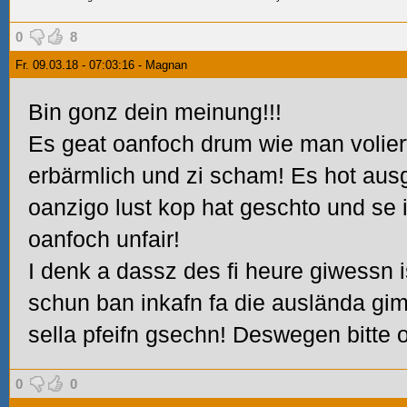
0
8
Fr. 09.03.18 - 07:03:16 - Magnan
Bin gonz dein meinung!!!
Es geat oanfoch drum wie man volier
erbärmlich und zi scham! Es hot aus
oanzigo lust kop hat geschto und se 
oanfoch unfair!
I denk a dassz des fi heure giwessn 
schun ban inkafn fa die auslända g
sella pfeifn gsechn! Deswegen bitte o
0
0