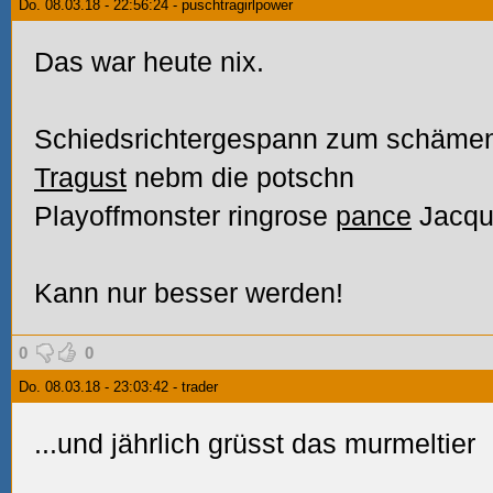
Do. 08.03.18 - 22:56:24 - puschtragirlpower
Das war heute nix.
Schiedsrichtergespann zum schäme
Tragust
nebm die potschn
Playoffmonster ringrose
pance
Jacque
Kann nur besser werden!
0
0
Do. 08.03.18 - 23:03:42 - trader
...und jährlich grüsst das murmeltier