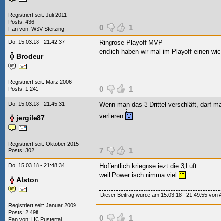
Registriert seit: Juli 2011
Posts: 436
0
1
Fan von:
WSV Sterzing
Do. 15.03.18 - 21:42:37
Ringrose Playoff MVP
endlich haben wir mal im Playoff einen wi
Brodeur
Registriert seit: März 2006
0
1
Posts: 1.241
Do. 15.03.18 - 21:45:31
Wenn man das 3 Drittel verschläft, darf m
verlieren
jergile87
Registriert seit: Oktober 2015
7
1
Posts: 302
Do. 15.03.18 - 21:48:34
Hoffentlich kriegnse iezt die 3,Luft
weil
Power
isch nimma viel
Alston
Dieser Beitrag wurde am 15.03.18 - 21:49:55 von Al
Registriert seit: Januar 2009
Posts: 2.498
0
1
Fan von:
HC Pustertal