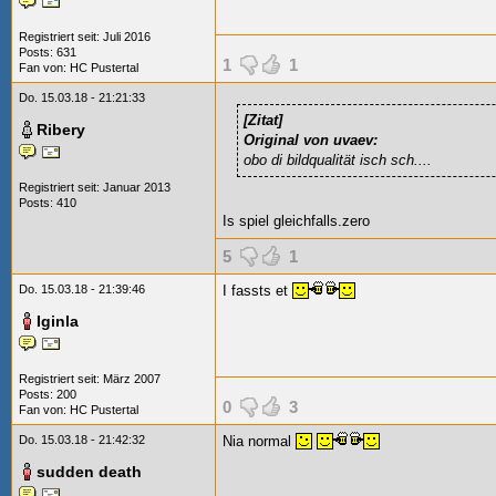
Registriert seit: Juli 2016
Posts: 631
1
1
Fan von:
HC Pustertal
Do. 15.03.18 - 21:21:33
[Zitat]
Ribery
Original von uvaev:
obo di bildqualität isch sch....
Registriert seit: Januar 2013
Posts: 410
Is spiel gleichfalls.zero
5
1
Do. 15.03.18 - 21:39:46
I fassts et
Iginla
Registriert seit: März 2007
Posts: 200
0
3
Fan von:
HC Pustertal
Do. 15.03.18 - 21:42:32
Nia normal
sudden death