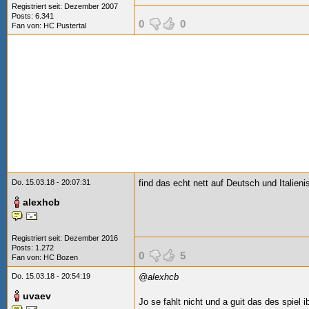
Registriert seit: Dezember 2007
Posts: 6.341
0
0
Fan von:
HC Pustertal
Do. 15.03.18 - 20:07:31
find das echt nett auf Deutsch und Italien
alexhcb
Registriert seit: Dezember 2016
Posts: 1.272
0
5
Fan von:
HC Bozen
Do. 15.03.18 - 20:54:19
@alexhcb
uvaev
Jo se fahlt nicht und a guit das des spiel 