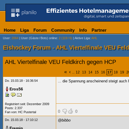
Home
Liga
Forum
Community
Info
Partner
User
:
2064
|
User (Gäste
/
Bots) online
:
2 (119
/
6)
|
Aktive Liga
:
AHL
Eishockey Forum - AHL Viertelfinale VEU Fel
AHL Viertelfinale VEU Feldkirch gegen HCP
«
‹
...
12
13
14
15
16
17
18
19
2
Do. 15.03.18 - 16:36:54
... die Spannung anscheinend steigt auch 
Eros56
Registriert seit: Dezember 2009
Posts: 2.337
0
0
Fan von:
HC Pustertal
Do. 15.03.18 - 17:10:12
@bibbo
Eremin