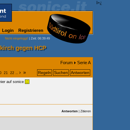
ï»¿
Login
Registrieren
Nicht eingeloggt!
| Zeit: 06:39:49
dkirch gegen HCP
Forum
Serie A
›
»
Regeln
Suchen
Antworten
0
21
22
...
hier auf sonice
Antworten
|
Zitieren