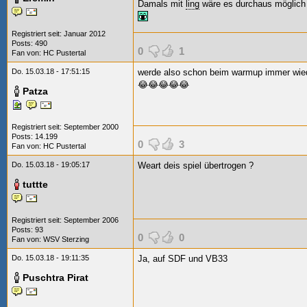
Damals mit
ling
wäre es durchaus möglich 
Registriert seit: Januar 2012
Posts: 490
0
1
Fan von:
HC Pustertal
Do. 15.03.18 - 17:51:15
werde also schon beim warmup immer wiede
😂😂😂😂😂
Patza
Registriert seit: September 2000
Posts: 14.199
0
3
Fan von:
HC Pustertal
Do. 15.03.18 - 19:05:17
Weart deis spiel übertrogen
?
tuttte
Registriert seit: September 2006
Posts: 93
0
0
Fan von:
WSV Sterzing
Do. 15.03.18 - 19:11:35
Ja, auf SDF und VB33
Puschtra Pirat