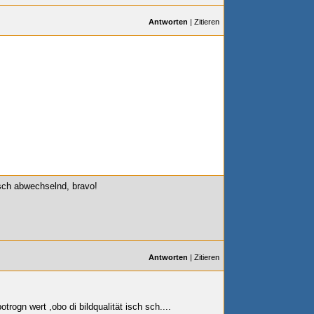
Antworten
|
Zitieren
isch abwechselnd, bravo!
Antworten
|
Zitieren
ibotrogn wert
,obo di bildqualität isch sch....