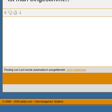
0
1
Posting von Lexl wurde automatisch ausgeblendet.
Jetzt einblenden
© 2000 - 2026
piloly.com - Internetagentur Südtirol