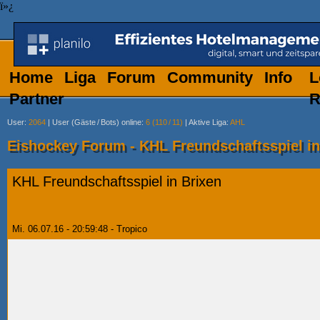
ï»¿
Home
Liga
Forum
Community
Info
L
Partner
R
User
:
2064
|
User (Gäste
/
Bots) online
:
6 (110
/
11)
|
Aktive Liga
:
AHL
Eishockey Forum - KHL Freundschaftsspiel in
KHL Freundschaftsspiel in Brixen
Mi. 06.07.16 - 20:59:48 - Tropico