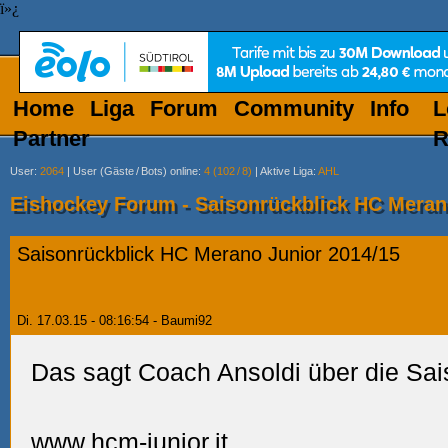
ï»¿
Home
Liga
Forum
Community
Info
L
Partner
R
User
:
2064
|
User (Gäste
/
Bots) online
:
4 (102
/
8)
|
Aktive Liga
:
AHL
Eishockey Forum - Saisonrückblick HC Meran
Saisonrückblick HC Merano Junior 2014/15
Di. 17.03.15 - 08:16:54 - Baumi92
Das sagt Coach Ansoldi über die Sa
www.hcm-junior.it