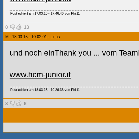
Post editiert am 17.03.15 - 17:46:46 von Phil11
0
13
Mi. 18.03.15 - 10:02:01 - julius
und noch einThank you
... vom Team
www.hcm-junior.it
Post editiert am 18.03.15 - 19:26:36 von Phil11
3
8