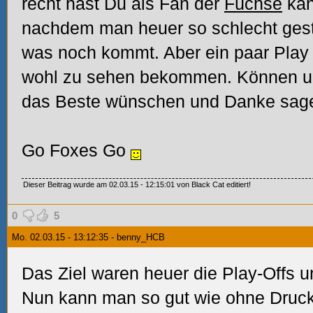
recht hast Du als Fan der
Füchse
kan
nachdem man heuer so schlecht gesta
was noch kommt.
Aber ein paar Play
wohl zu sehen bekommen. Können un
das Beste wünschen und Danke sag
Go Foxes Go
Dieser Beitrag wurde am 02.03.15 - 12:15:01 von Black Cat editiert!
0
5
Mo. 02.03.15 - 13:12:35 - benny_HCB
Das Ziel waren heuer die Play-Offs u
Nun kann man so gut wie ohne Druck