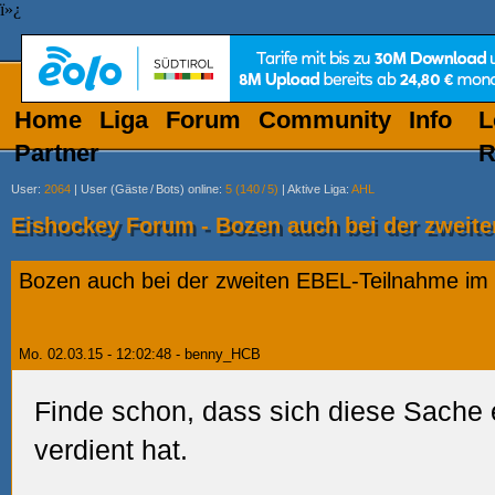
ï»¿
Home
Liga
Forum
Community
Info
L
Partner
R
User
:
2064
|
User (Gäste
/
Bots) online
:
5 (140
/
5)
|
Aktive Liga
:
AHL
Eishockey Forum - Bozen auch bei der zweit
Bozen auch bei der zweiten EBEL-Teilnahme im 
Mo. 02.03.15 - 12:02:48 - benny_HCB
Finde schon, dass sich diese Sache
verdient hat.