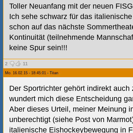
Toller Neuanfang mit der neuen FISG
Ich sehe schwarz für das italienisch
schon auf das nächste Sommertheater,
Kontinuität (teilnehmende Mannschaf
keine Spur sein!!!
2
11
Mo. 16.02.15 - 18:45:01 - Titan
Der Sportrichter gehört indirekt auc
wundert mich diese Entscheidung gar
Aber dieses Urteil, meiner Meinung i
unberechtigt (siehe Post von Marmot)
italienische Eishockeybewegung in Fr