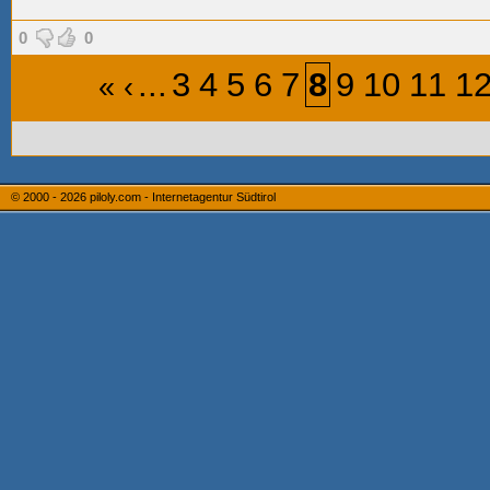
0
0
...
3
4
5
6
7
8
9
10
11
1
«
‹
© 2000 - 2026
piloly.com - Internetagentur Südtirol