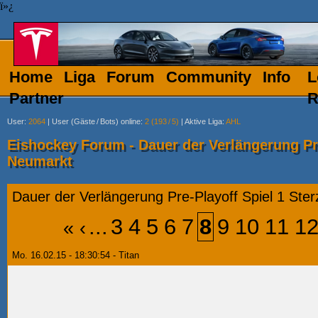
ï»¿
Home
Liga
Forum
Community
Info
L
Partner
R
User
:
2064
|
User (Gäste
/
Bots) online
:
2 (193
/
5)
|
Aktive Liga
:
AHL
Eishockey Forum - Dauer der Verlängerung Pre
Neumarkt
Dauer der Verlängerung Pre-Playoff Spiel 1 Ste
...
3
4
5
6
7
8
9
10
11
1
«
‹
Mo. 16.02.15 - 18:30:54 - Titan