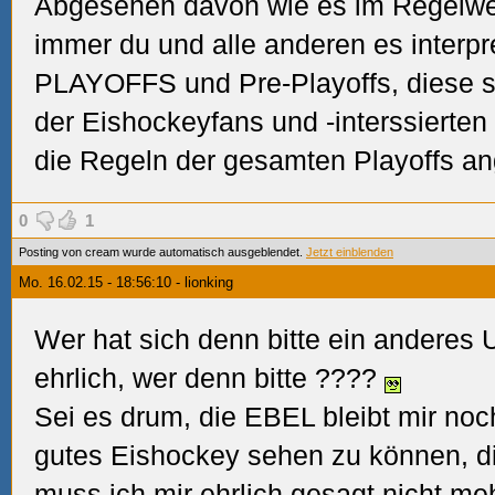
Abgesehen davon wie es im Regelwer
immer du und alle anderen es interpr
PLAYOFFS und Pre-Playoffs, diese s
der Eishockeyfans und -interssiert
die Regeln der gesamten Playoffs ange
0
1
Posting von cream wurde automatisch ausgeblendet.
Jetzt einblenden
Mo. 16.02.15 - 18:56:10 - lionking
Wer hat sich denn bitte ein anderes U
ehrlich, wer denn bitte
????
Sei es drum, die EBEL bleibt mir no
gutes Eishockey sehen zu können, d
muss ich mir ehrlich gesagt nicht m