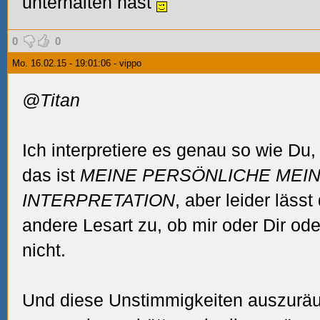
unterhalten hast
0
0
Mo. 16.02.15 - 19:01:06 - vippo
@Titan
Ich interpretiere es genau so wie Du,
das ist
MEINE PERSÖNLICHE MEI
INTERPRETATION
, aber leider läss
andere Lesart zu, ob mir oder Dir ode
nicht.
Und diese Unstimmigkeiten auszurä