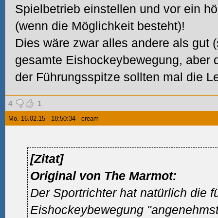
Spielbetrieb einstellen und vor ein h
(wenn die Möglichkeit besteht)!
Dies wäre zwar alles andere als gut (
gesamte Eishockeybewegung, aber d
der Führungsspitze sollten mal die L
4
1
Mo. 16.02.15 - 18:50:34 - cream
[Zitat]
Original von The Marmot:
Der Sportrichter hat natürlich die f
Eishockeybewegung "angenehmst