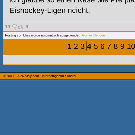
Eishockey-Ligen ncicht.
10
0
Posting von Elias wurde automatisch ausgeblendet.
Jetzt einblenden
1
2
3
4
5
6
7
8
9
1
© 2000 - 2026
piloly.com - Internetagentur Südtirol