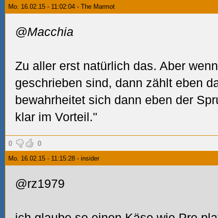
Mo. 16.02.15 - 11:02:04 - The Marmot
@Macchia
Zu aller erst natürlich das. Aber wen
geschrieben sind, dann zählt eben 
bewahrheitet sich dann eben der Spr
klar im Vorteil."
0
0
Mo. 16.02.15 - 11:15:28 - insider
@rz1979
ich glaube so einen Käse wie Pre play