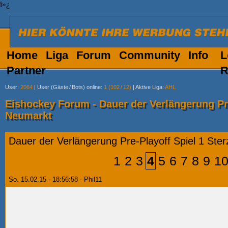
ï»¿
Home
Liga
Forum
Community
Info
L
Partner
R
User
:
2064
|
User (Gäste
/
Bots) online
:
1 (102
/
12)
|
Aktive Liga
:
AHL
Eishockey Forum - Dauer der Verlängerung Pre
Neumarkt
Dauer der Verlängerung Pre-Playoff Spiel 1 Ste
1
2
3
4
5
6
7
8
9
1
So. 15.02.15 - 18:56:58 - Phil11