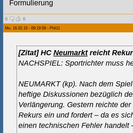
Formulierung
0
0
Mo. 16.02.15 - 09:19:58 - Phil11
[Zitat]
HC
Neumarkt
reicht Rekur
NACHSPIEL: Sportrichter muss he
NEUMARKT (kp). Nach dem Spiel 
heftige Diskussionen bezüglich de
Verlängerung. Gestern reichte der
Rekurs ein und fordert – da es si
einen technischen Fehler handelt