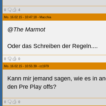
0
4
Mo. 16.02.15 - 10:47:18 - Macchia
@The Marmot
Oder das Schreiben der Regeln....
0
0
Mo. 16.02.15 - 10:55:39 - rz1979
Kann mir jemand sagen, wie es in and
den Pre Play offs?
0
0