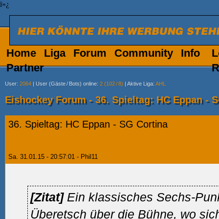
ï»¿
Home
Liga
Forum
Community
Info
L
Partner
R
User
:
2064
|
User (Gäste
/
Bots) online
:
2 (102
/
8)
|
Aktive Liga
:
AHL
Eishockey Forum - 36. Spieltag: HC Eppan - 
36. Spieltag: HC Eppan - SG Cortina
Sa. 31.01.15 - 20:57:01 - Phil11
[Zitat]
Ein klassisches Sechs-Punk
Überetsch über die Bühne, wo sic