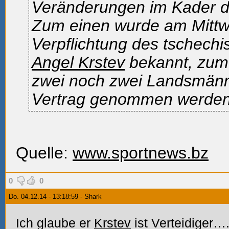
Veränderungen im Kader 
Zum einen wurde am Mittw
Verpflichtung des tschechi
Angel Krstev
bekannt, zum
zwei noch zwei Landsmänn
Vertrag genommen werden
Quelle:
www.sportnews.bz
0
0
Do. 04.12.14 - 13:18:59 - Shark
Ich glaube er
Krstev
ist Verteidiger…