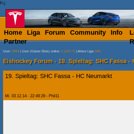
ï»¿
Home
Liga
Forum
Community
Info
L
Partner
R
User
:
2064
|
User (Gäste
/
Bots) online
:
1 (113
/
7)
|
Aktive Liga
:
AHL
Eishockey Forum - 19. Spieltag: SHC Fassa -
19. Spieltag: SHC Fassa - HC Neumarkt
Mi. 03.12.14 - 22:49:29 - Phil11