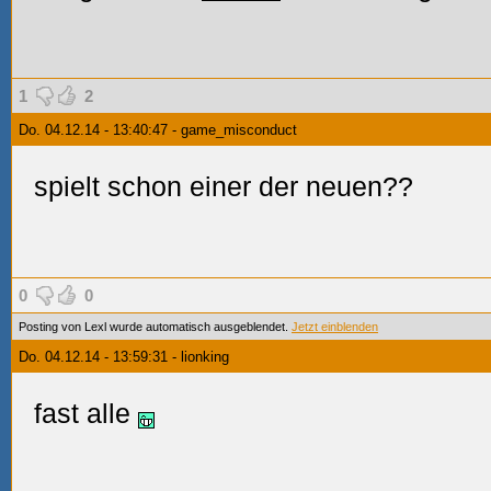
1
2
Do. 04.12.14 - 13:40:47 - game_misconduct
spielt schon einer der neuen??
0
0
Posting von Lexl wurde automatisch ausgeblendet.
Jetzt einblenden
Do. 04.12.14 - 13:59:31 - lionking
fast alle