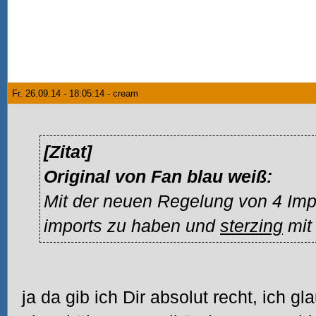
Fr. 26.09.14 - 18:05:14 - cream
[Zitat]
Original von Fan blau weiß:
Mit der neuen Regelung von 4 Impo
imports zu haben und
sterzing
mit 
ja da gib ich Dir absolut recht, ich 