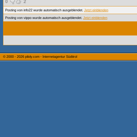
0
2
Posting von info22 wurde automatisch ausgeblendet.
Jetzt einblenden
Posting von vippo wurde automatisch ausgeblendet.
Jetzt einblenden
© 2000 - 2026
piloly.com - Internetagentur Südtirol