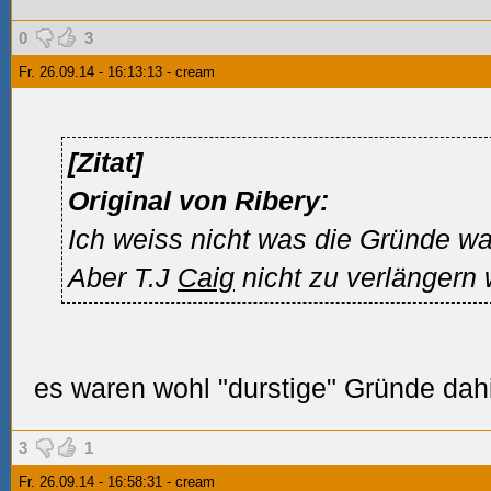
0
3
Fr. 26.09.14 - 16:13:13 - cream
[Zitat]
Original von Ribery:
Ich weiss nicht was die Gründe wa
Aber T.J
Caig
nicht zu verlängern 
es waren wohl "durstige" Gründe dahin
3
1
Fr. 26.09.14 - 16:58:31 - cream