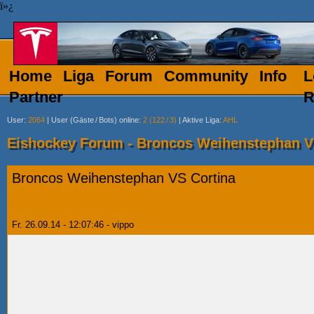
ï»¿
Home
Liga
Forum
Community
Info
L
Partner
R
User
:
2064
|
User (Gäste
/
Bots) online
:
2 (122
/
3)
|
Aktive Liga
:
AHL
Eishockey Forum - Broncos Weihenstephan V
Broncos Weihenstephan VS Cortina
Fr. 26.09.14 - 12:07:46 - vippo