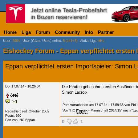
Home
Liga
Forum
Community
Info
Partner
User
:
2064
|
User (Gäste
/
Bots) online
:
5 (141
/
5)
|
Aktive Liga
:
AHL
Eishockey Forum - Eppan verpflichtet ersten 
Eppan verpflichtet ersten Importspieler: Simon L
Do. 17.07.14 - 10:26:34
Die
Piraten
geben ihren ersten Ausländer 
Simon Lacroix
òNé
Post verschoben am 17.07.14 - 17:59:36 von Phil1
Von "HC
- Mannschaft 2014/15" nach "Eppa
Eppan
Registriert seit: Oktober 2002
Posts: 920
Fan von:
HC Eppan
0
1