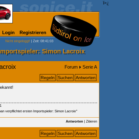
ï»¿
Login
Registrieren
Nicht eingeloggt!
| Zeit: 08:41:03
Importspieler: Simon Lacroix
acroix
Forum
Serie A
Regeln
Suchen
Antworten
bekannt!
1
n verpflichtet ersten Importspieler: Simon Lacroix"
Antworten
|
Zitieren
Regeln
Suchen
Antworten