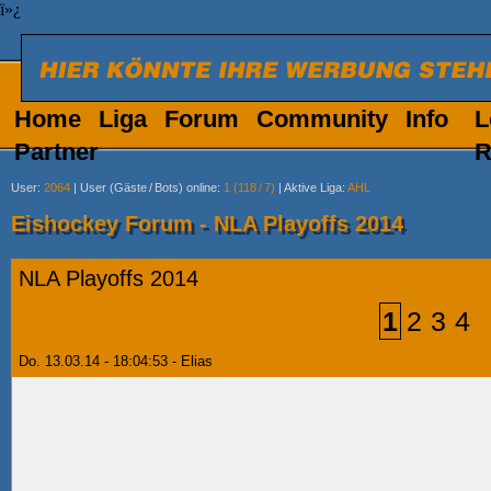
ï»¿
Home
Liga
Forum
Community
Info
L
Partner
R
User
:
2064
|
User (Gäste
/
Bots) online
:
1 (118
/
7)
|
Aktive Liga
:
AHL
Eishockey Forum - NLA Playoffs 2014
NLA Playoffs 2014
1
2
3
4
Do. 13.03.14 - 18:04:53 - Elias