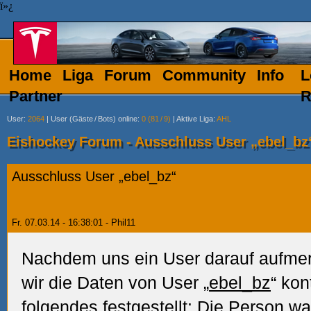
ï»¿
Home
Liga
Forum
Community
Info
L
Partner
R
User
:
2064
|
User (Gäste
/
Bots) online
:
0 (81
/
9)
|
Aktive Liga
:
AHL
Eishockey Forum - Ausschluss User „ebel_bz
Ausschluss User „ebel_bz“
Fr. 07.03.14 - 16:38:01 - Phil11
Nachdem uns ein User darauf aufme
wir die Daten von User „
ebel_bz
“ kon
folgendes festgestellt: Die Person w