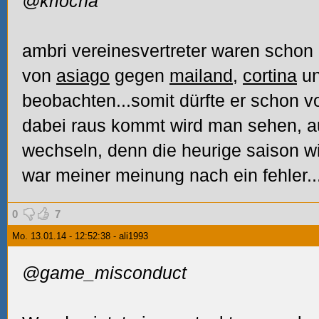
@kriocha
ambri vereinesvertreter waren schon 
von
asiago
gegen
mailand
,
cortina
u
beobachten...somit dürfte er schon v
dabei raus kommt wird man sehen, auf 
wechseln, denn die heurige saison wie
war meiner meinung nach ein fehler..
0
7
Mo. 13.01.14 - 12:52:38 - ali1993
@game_misconduct