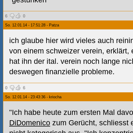
6
0
So. 12.01.14 - 17:51:28 - Patza
ich glaube hier wird vieles auch reinin
von einem schweizer verein, erklärt, e
hat ihn der ital. verein noch lange n
deswegen finanzielle probleme.
0
6
So. 12.01.14 - 23:43:36 - kriocha
"Ich habe heute zum ersten Mal davo
DiDomenico
zum Gerücht, schliesst 