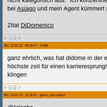
nicht kategorisch aus. "Ich konzentr
bei
Asiago
und mein Agent kümmert s
Zitat
DiDomenico
0
0
Mo. 13.01.14 - 09:34:47 - Sid48
ganz ehrlich, was hat didome in der 
höchste zeit für einen karrieresprung
klingen
0
7
Mo. 13.01.14 - 12:36:01 - game_misconduct