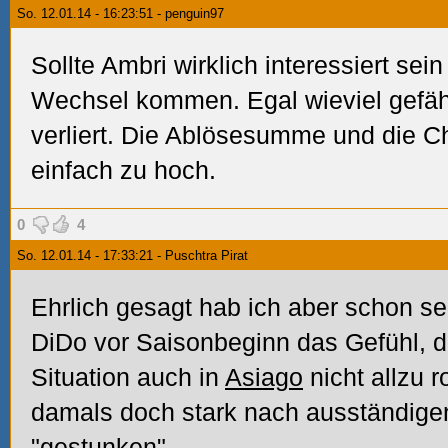
So. 12.01.14 - 16:23:51 - penguin97
Sollte Ambri wirklich interessiert se
Wechsel kommen. Egal wieviel gefäh
verliert. Die Ablösesumme und die Ch
einfach zu hoch.
0
4
So. 12.01.14 - 17:33:21 - Puschtra Pirat
Ehrlich gesagt hab ich aber schon s
DiDo vor Saisonbeginn das Gefühl, da
Situation auch in
Asiago
nicht allzu r
damals doch stark nach ausständige
"gestunken"