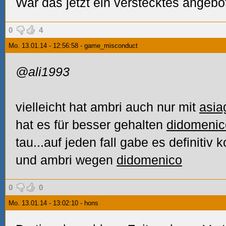
War das jetzt ein verstecktes angeb
0
4
Mo. 13.01.14 - 12:56:58 - game_misconduct
@ali1993
vielleicht hat ambri auch nur mit
asia
hat es für besser gehalten
didomenic
tau...auf jeden fall gabe es definitiv
und ambri wegen
didomenico
0
0
Mo. 13.01.14 - 13:02:10 - hons