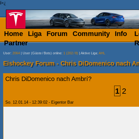
ï»¿
Home
Liga
Forum
Community
Info
L
Partner
R
User
:
2064
|
User (Gäste
/
Bots) online
:
1 (202
/
8)
|
Aktive Liga
:
AHL
Eishockey Forum - Chris DiDomenico nach A
Chris DiDomenico nach Ambrí?
1
2
So. 12.01.14 - 12:39:02 - Eigentor Bar