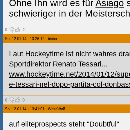
Ohne Ihn wird es für
Asiago
s
schwieriger in der Meistersch
0
2
So. 12.01.14 - 13:26:12 - bibbo
Laut Hockeytime ist nicht wahres dran
Sportdirektor Renato Tessari...
www.hockeytime.net/2014/01/12/supe
e-tessari-nel-dopo-partita-col-donbas
0
0
So. 12.01.14 - 13:41:01 - WhiteWolf
auf eliteprospects steht "Doubtful"