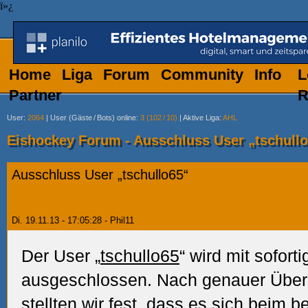
ï»¿
Home
Liga
Forum
Community
Info
L
Partner
R
User
:
2064
|
User (Gäste
/
Bots) online
:
3 (102
/
10)
|
Aktive Liga
:
AHL
Eishockey Forum - Ausschluss User „tschull
Ausschluss User „tschullo65“
Di. 19.11.13 - 17:05:28 - Phil11
Der User „
tschullo65
“ wird mit sofor
ausgeschlossen. Nach genauer Über
stellten wir fest, dass es sich beim 