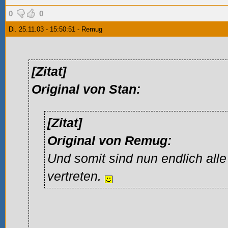
0
0
Di. 25.11.03 - 15:50:51 - Remug
[Zitat]
Original von Stan:
[Zitat]
Original von Remug:
Und somit sind nun endlich alle
vertreten.