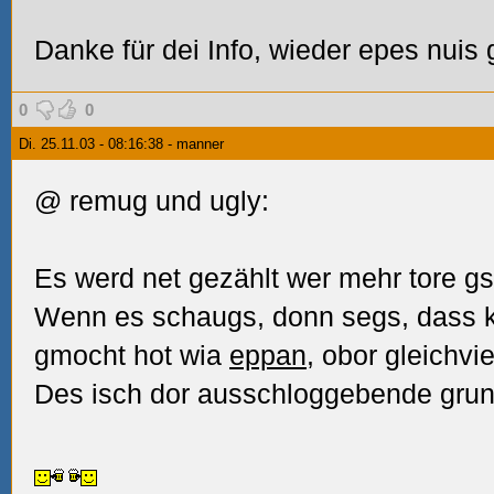
Danke für dei Info, wieder epes nuis g
0
0
Di. 25.11.03 - 08:16:38 - manner
@ remug und ugly:
Es werd net gezählt wer mehr tore g
Wenn es schaugs, donn segs, dass ko
gmocht hot wia
eppan
, obor gleichvi
Des isch dor ausschloggebende grun