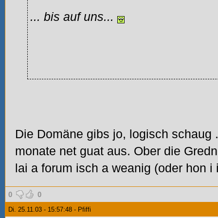
... bis auf uns...
Die Domäne gibs jo, logisch schaug
monate net guat aus. Ober die Gredn
lai a forum isch a weanig (oder hon i i
0
0
Di. 25.11.03 - 15:57:48 - Pfiffi