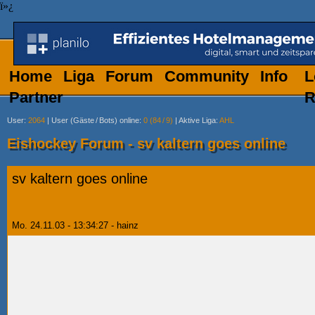
ï»¿
Home
Liga
Forum
Community
Info
L
Partner
R
User
:
2064
|
User (Gäste
/
Bots) online
:
0 (84
/
9)
|
Aktive Liga
:
AHL
Eishockey Forum - sv kaltern goes online
sv kaltern goes online
Mo. 24.11.03 - 13:34:27 - hainz