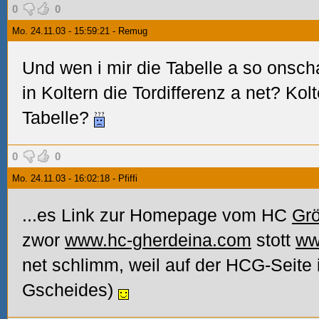
0
0
Mo. 24.11.03 - 15:59:21 - Remug
Und wen i mir die Tabelle a so onscha
in Koltern die Tordifferenz a net? Kol
Tabelle?
0
0
Mo. 24.11.03 - 16:02:18 - Pfiffi
...es Link zur Homepage vom HC
Gr
zwor
www.hc-gherdeina.com
stott
ww
net schlimm, weil auf der HCG-Seite 
Gscheides)