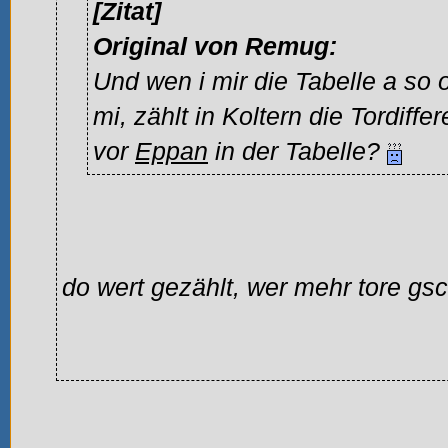
[Zitat]
Original von Remug:
Und wen i mir die Tabelle a so 
mi, zählt in Koltern die Tordiffe
vor
Eppan
in der Tabelle?
do wert gezählt, wer mehr tore gsc