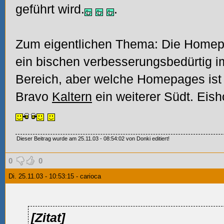
geführt wird.
.
Zum eigentlichen Thema: Die Homepag
ein bischen verbesserungsbedürtig i
Bereich, aber welche Homepages ist d
Bravo
Kaltern
ein weiterer Südt. Eish
Dieser Beitrag wurde am 25.11.03 - 08:54:02 von Donki editiert!
0
0
Di. 25.11.03 - 10:53:15 - carioca
[Zitat]