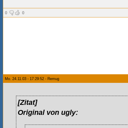
0
0
Mo. 24.11.03 - 17:29:52 - Remug
[Zitat]
Original von ugly: