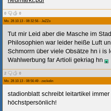
0
0
Mo. 28.10.13 - 08:32:56 - JeZZo
Tut mir Leid aber die Masche im Stad
Philosophien war leider heiße Luft un
Schmorrn über viele Obsätze hn i is l
Wahlwerbung far Artioli gekriag hn
2
0
Mo. 28.10.13 - 08:56:49 - zeckelin
stadionblatt schreibt leitartikel imme
höchstpersönlich!