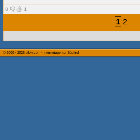
0
1
1
2
© 2000 - 2026
piloly.com - Internetagentur Südtirol