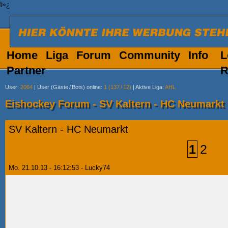
ï»¿
Home
Liga
Forum
Community
Info
L
Partner
R
User
:
2064
|
User (Gäste
/
Bots) online
:
1 (137
/
12)
|
Aktive Liga
:
AHL
Eishockey Forum - SV Kaltern - HC Neumarkt
SV Kaltern - HC Neumarkt
1
2
Mo. 21.10.13 - 16:12:53 - Lucky74