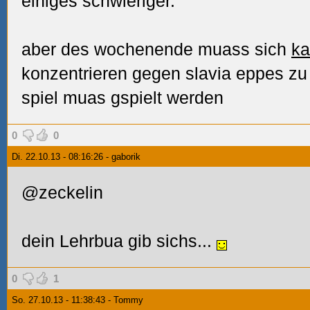
einiges schwieriger.
aber des wochenende muass sich
ka
konzentrieren gegen slavia eppes zu
spiel muas gspielt werden
0
0
Di. 22.10.13 - 08:16:26 - gaborik
@zeckelin
dein Lehrbua gib sichs...
0
1
So. 27.10.13 - 11:38:43 - Tommy