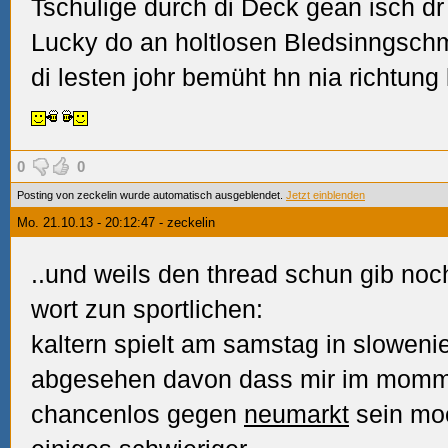
Tschulige durch di Deck gean isch dr 
Lucky do an holtlosen Bledsinngschm
di lesten johr bemüht hn nia richtung
0
0
Posting von zeckelin wurde automatisch ausgeblendet.
Jetzt einblenden
Mo. 21.10.13 - 20:12:47 - zeckelin
..und weils den thread schun gib noc
wort zun sportlichen:
kaltern spielt am samstag in sloweni
abgesehen davon dass mir im momm
chancenlos gegen
neumarkt
sein moc