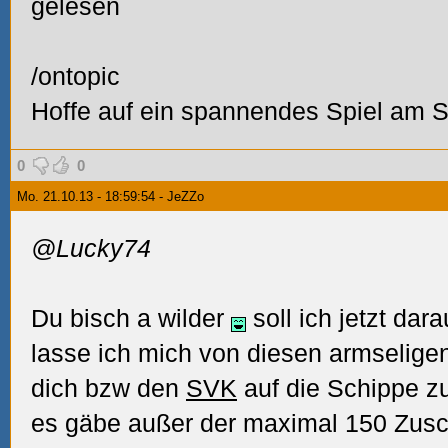
gelesen
/ontopic
Hoffe auf ein spannendes Spiel am 
0
0
Mo. 21.10.13 - 18:59:54 - JeZZo
@Lucky74
Du bisch a wilder
soll ich jetzt dar
lasse ich mich von diesen armselige
dich bzw den
SVK
auf die Schippe 
es gäbe außer der maximal 150 Zusc