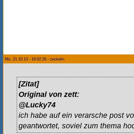
Mo. 21.10.13 - 19:02:26 - zeckelin
[Zitat]
Original von zett:
@Lucky74
ich habe auf ein verarsche post v
geantwortet, soviel zum thema ho