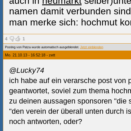
auch in
neumarkt
selber)unte
namen damit verbunden sind
man merke sich: hochmut kom
4
1
Posting von Patza wurde automatisch ausgeblendet.
Jetzt einblenden
Mo. 21.10.13 - 16:52:18 - zett
@Lucky74
ich habe auf ein verarsche post von 
geantwortet, soviel zum thema hoch
zu deinen aussagen sponsoren "die s
"den verein der überall unten durch i
noch antworten, oder?