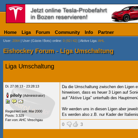
Home
Liga
Forum
Community
Info
Partner
User
:
2064
|
User (Gäste
/
Bots) online
:
0 (92
/
42)
|
Aktive Liga
:
AHL
Eishockey Forum - Liga Umschaltung
Liga Umschaltung
Di. 27.08.13 - 23:28:13
Da die Umschaltung zwischen den Ligen eh
hinweisen, dass es heuer 3 Ligen auf Soni
piloly
(Administrator)
auf "Aktive Liga" unterhalb des Hauptmen
Wir werden uns in diesen Ligen aber jeweil
Registriert seit: Mai 2000
Es werden also z.B. nur Kader der Italien
Posts: 3.329
Fan von:
AHC Vinschgau
0
3