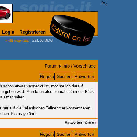
ï»¿
Login
Registrieren
Nicht eingeloggt!
| Zeit: 05:56:03
Forum
Info / Vorschläge
Regeln
Suchen
Antworten
 schon etwas versteckt ist, möchte ich darauf
ce geben wird. Man kann also einmal mit einem Klick
üs umschalten.
s nur auf die italienischen Teilnehmer konzentrieren.
ischen Teams geführt.
Antworten
|
Zitieren
Regeln
Suchen
Antworten