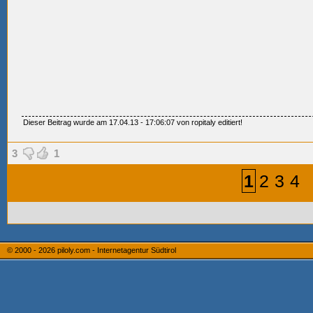
Dieser Beitrag wurde am 17.04.13 - 17:06:07 von ropitaly editiert!
3
1
1
2
3
4
© 2000 - 2026
piloly.com - Internetagentur Südtirol