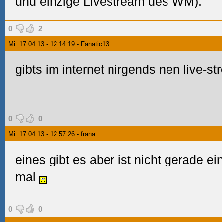
und einzige Livestream des WM).
0
2
Mi. 17.04.13 - 12:14:19 - Fanatic13
gibts im internet nirgends nen live-s
0
0
Mi. 17.04.13 - 12:57:26 - frana
eines gibt es aber ist nicht gerade e
mal
0
0