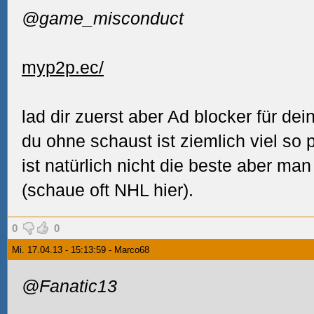
@game_misconduct
myp2p.ec/
lad dir zuerst aber Ad blocker für d
du ohne schaust ist ziemlich viel so
ist natürlich nicht die beste aber man
(schaue oft NHL hier).
0
0
Mi. 17.04.13 - 15:13:59 - Marco68
@Fanatic13