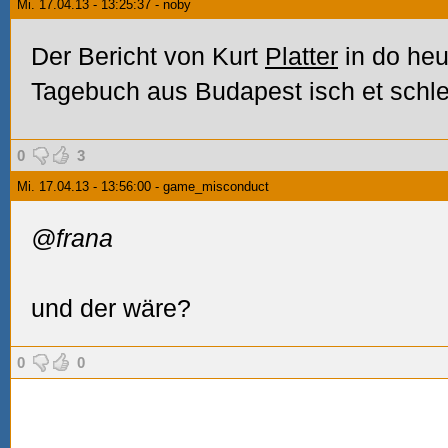
Mi. 17.04.13 - 13:25:37 - noby
Der Bericht von Kurt
Platter
in do he
Tagebuch aus Budapest isch et schl
0
3
Mi. 17.04.13 - 13:56:00 - game_misconduct
@frana
und der wäre?
0
0