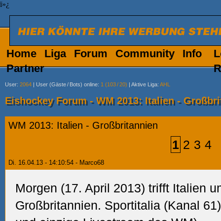
ï»¿
Home
Liga
Forum
Community
Info
L
Partner
R
User
:
2064
|
User (Gäste
/
Bots) online
:
1 (103
/
20)
|
Aktive Liga
:
AHL
Eishockey Forum - WM 2013: Italien - Großbri
WM 2013: Italien - Großbritannien
1
2
3
4
Di. 16.04.13 - 14:10:54 - Marco68
Morgen (17. April 2013) trifft Italien 
Großbritannien. Sportitalia (Kanal 61)