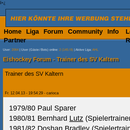
ï»¿
Home
Liga
Forum
Community
Info
L
Partner
R
User
:
2064
|
User (Gäste
/
Bots) online
:
2 (145
/
8)
|
Aktive Liga
:
AHL
Eishockey Forum - Trainer des SV Kaltern
Trainer des SV Kaltern
Fr. 12.04.13 - 19:54:29 - carioca
1979/80 Paul Sparer
1980/81 Bernhard
Lutz
(Spielertraine
1981/82 Doshan Bradley (Spielertrain