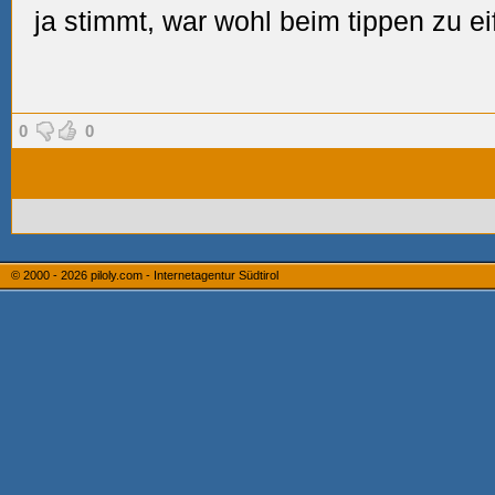
ja stimmt, war wohl beim tippen zu ei
0
0
© 2000 - 2026
piloly.com - Internetagentur Südtirol