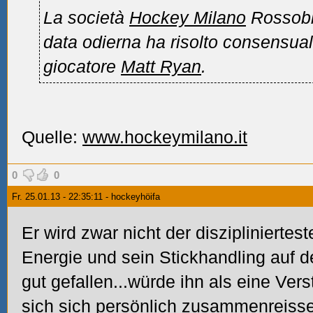
La società
Hockey Milano
Rossobb
data odierna ha risolto consensualm
giocatore
Matt Ryan
.
Quelle:
www.hockeymilano.it
0
0
Fr. 25.01.13 - 22:35:11 - hockeyhöifa
Er wird zwar nicht der diszipliniertes
Energie und sein Stickhandling auf 
gut gefallen...würde ihn als eine Ver
sich sich persönlich zusammenreiss