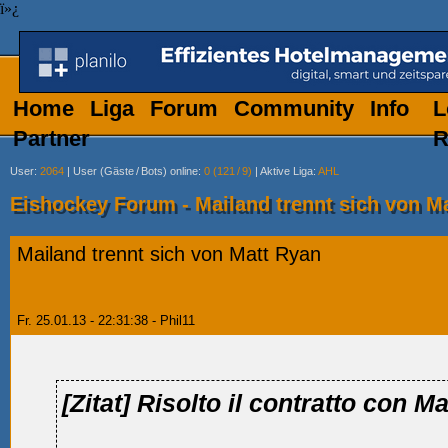
ï»¿
Home
Liga
Forum
Community
Info
L
Partner
R
User
:
2064
|
User (Gäste
/
Bots) online
:
0 (121
/
9)
|
Aktive Liga
:
AHL
Eishockey Forum - Mailand trennt sich von M
Mailand trennt sich von Matt Ryan
Fr. 25.01.13 - 22:31:38 - Phil11
[Zitat]
Risolto il contratto con M