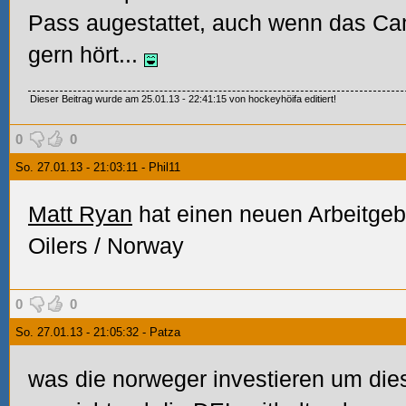
Pass augestattet, auch wenn das Cam
gern hört...
Dieser Beitrag wurde am 25.01.13 - 22:41:15 von hockeyhöifa editiert!
0
0
So. 27.01.13 - 21:03:11 - Phil11
Matt Ryan
hat einen neuen Arbeitgeb
Oilers / Norway
0
0
So. 27.01.13 - 21:05:32 - Patza
was die norweger investieren um dies