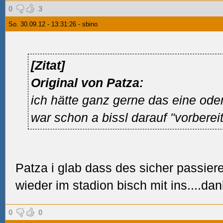
0
3
So. 30.09.12 - 13:31:26 - sbino
[Zitat]
Original von Patza:
ich hätte ganz gerne das eine ode
war schon a bissl darauf "vorberei
Patza i glab dass des sicher passiere
wieder im stadion bisch mit ins....dan
0
0