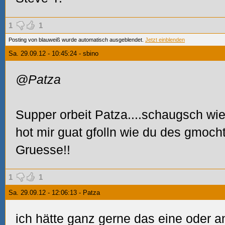
1
1
Posting von blauweiß wurde automatisch ausgeblendet.
Jetzt einblenden
Sa. 29.09.12 - 10:45:24 - sbino
@Patza
Supper orbeit Patza....schaugsch wi
hot mir guat gfolln wie du des gmoch
Gruesse!!
1
1
Sa. 29.09.12 - 12:06:13 - Patza
ich hätte ganz gerne das eine oder a