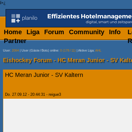
ï»¿
Home
Liga
Forum
Community
Info
L
Partner
R
User
:
2064
|
User (Gäste
/
Bots) online
:
0 (178
/
11)
|
Aktive Liga
:
AHL
Eishockey Forum - HC Meran Junior - SV Kalt
HC Meran Junior - SV Kaltern
Do. 27.09.12 - 20:44:31 - reigue3