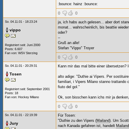
:bounce: hainz :bounce:
0
0
So. 04.11.01 - 18:23:24
ja, ich habs auch gelesen... aber dort sta
monat... wahrscheinlich, bis beattie wiede
vippo
oder?
--
Gruß an alle!
Registriert seit: Juni 2000
Stefan "Vippo" Troyer
Posts: 6.607
Fan von:
WSV Sterzing
0
0
So. 04.11.01 - 20:29:31
Kann mir das mal bitte einer übersetzen? I
Tosen
alto adige: "Duthie ai Vipers. Per sostitui
familiari, i Vipers Milano stanno trattand
fiuto del gol."
Registriert seit: September 2001
Posts: 18
Ok, son bisschen kann ichs mir ja denken, 
Fan von:
Hockey Milano
0
0
So. 04.11.01 - 22:19:39
Für Tosen:
"Duthie zu den Vipers (
Mailand
). Um Scott
Jury
nach Kanada gefahren ist, handelt
Mailand