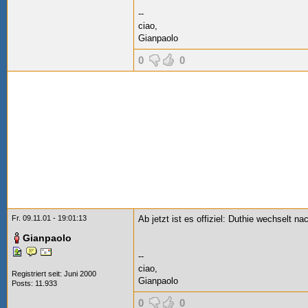
--
ciao,
Gianpaolo
0
0
Fr. 09.11.01 - 19:01:13
Ab jetzt ist es offiziel: Duthie wechselt n
Gianpaolo
--
ciao,
Registriert seit: Juni 2000
Gianpaolo
Posts: 11.933
0
0