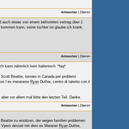
Antworten
|
Zitieren
nd auch etwas von einem befristeten vertrag über 1
r kommen kann, seine tochter ist glaube ich krank,
Antworten
|
Zitieren
ch kann nähmlich kein Italienisch. *faq*
re Scott Beattie, tornato in Canada per problemi
o con l`ex meranese
Ryan
Duthie, centro di talento con il
aber vor allem mal bitte den letzten Teil. Danke.
Antworten
|
Zitieren
 Beattie zu ersätzen, der wegen familien problemen
Vpers derzeit mit dem ex Meraner
Ryan
Duthie,