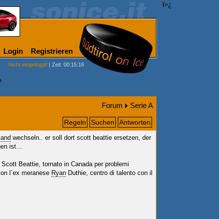
ï»¿
Login
Registrieren
Nicht eingeloggt!
| Zeit: 00:15:16
?
Forum
Serie A
Regeln
Suchen
Antworten
land
wechseln.. er soll dort scott beattie ersetzen, der
n ist...
re Scott Beattie, tornato in Canada per problemi
o con l`ex meranese
Ryan
Duthie, centro di talento con il