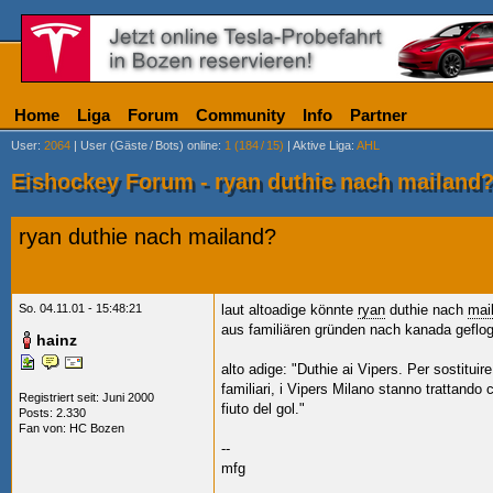
Home
Liga
Forum
Community
Info
Partner
User
:
2064
|
User (Gäste
/
Bots) online
:
1 (184
/
15)
|
Aktive Liga
:
AHL
Eishockey Forum - ryan duthie nach mailand
ryan duthie nach mailand?
So. 04.11.01 - 15:48:21
laut altoadige könnte
ryan
duthie nach
mai
aus familiären gründen nach kanada gefloge
hainz
alto adige: "Duthie ai Vipers. Per sostitui
familiari, i Vipers Milano stanno trattand
Registriert seit: Juni 2000
fiuto del gol."
Posts: 2.330
Fan von:
HC Bozen
--
mfg