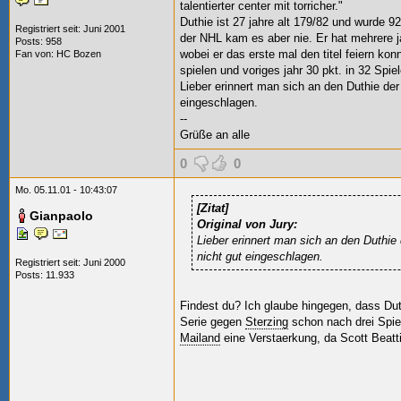
talentierter center mit torricher."
Duthie ist 27 jahre alt 179/82 und wurde 9
Registriert seit: Juni 2001
der NHL kam es aber nie. Er hat mehrere j
Posts: 958
wobei er das erste mal den titel feiern konn
Fan von:
HC Bozen
spielen und voriges jahr 30 pkt. in 32 Spie
Lieber erinnert man sich an den Duthie der
eingeschlagen.
--
Grüße an alle
0
0
Mo. 05.11.01 - 10:43:07
[Zitat]
Gianpaolo
Original von Jury:
Lieber erinnert man sich an den Duthie 
nicht gut eingeschlagen.
Registriert seit: Juni 2000
Posts: 11.933
Findest du? Ich glaube hingegen, dass Dut
Serie gegen
Sterzing
schon nach drei Spie
Mailand
eine Verstaerkung, da Scott Beattie