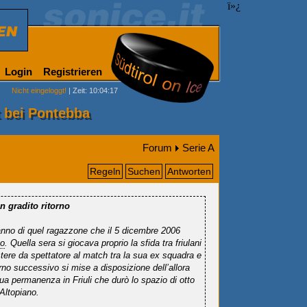
ï»¿
Login
Registrieren
Nicht eingeloggt!
| Zeit: 10:04:17
 bei Pontebba
Forum
Serie A
Regeln
Suchen
Antworten
n gradito ritorno
anno di quel ragazzone che il 5 dicembre 2006
go
. Quella sera si giocava proprio la sfida tra friulani
istere da spettatore al match tra la sua ex squadra e
rno successivo si mise a disposizione dell’allora
ua permanenza in Friuli che durò lo spazio di otto
`Altopiano.