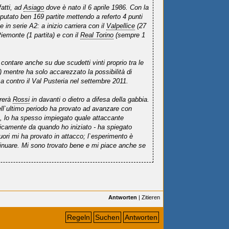
fatti, ad
Asiago
dove è nato il 6 aprile 1986. Con la
sputato ben 169 partite mettendo a referto 4 punti
in serie A2: a inizio carriera con il
Valpellice
(27
Piemonte (1 partita) e con il
Real Torino
(sempre 1
contare anche su due scudetti vinti proprio tra le
) mentre ha solo accarezzato la possibilità di
a contro il Val Pusteria nel settembre 2011.
ererà
Rossi
in davanti o dietro a difesa della gabbia.
ell`ultimo periodo ha provato ad avanzare con
, lo ha spesso impiegato quale attaccante
ticamente da quando ho iniziato - ha spiegato
uori mi ha provato in attacco; l`esperimento è
inuare. Mi sono trovato bene e mi piace anche se
Antworten
|
Zitieren
Regeln
Suchen
Antworten