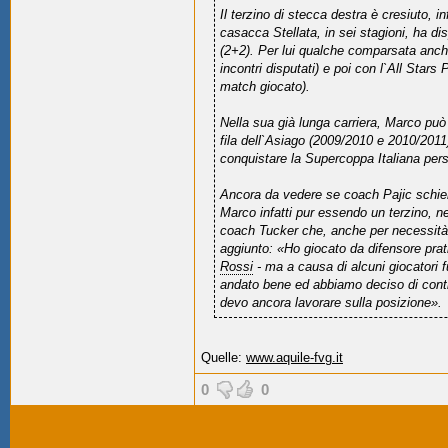
Il terzino di stecca destra è cresiuto, in
casacca Stellata, in sei stagioni, ha di
(2+2). Per lui qualche comparsata anche 
incontri disputati) e poi con l`All Stars 
match giocato).
Nella sua già lunga carriera, Marco può 
fila dell`Asiago (2009/2010 e 2010/2011
conquistare la Supercoppa Italiana pers
Ancora da vedere se coach Pajic schi
Marco infatti pur essendo un terzino, n
coach Tucker che, anche per necessità
aggiunto: «Ho giocato da difensore pra
Rossi
- ma a causa di alcuni giocatori f
andato bene ed abbiamo deciso di cont
devo ancora lavorare sulla posizione».
Quelle:
www.aquile-fvg.it
0
0