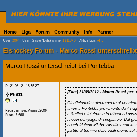
Home
Liga
Forum
Community
Info
Partner
User
:
2064
|
User (Gäste
/
Bots) online
:
1 (113
/
6)
|
Aktive Liga
:
AHL
Eishockey Forum - Marco Rossi unterschreibt
Marco Rossi unterschreibt bei Pontebba
Di. 21.08.12 - 18:35:27
[Zitat]
21/08/2012 -
Marco Rossi
per u
Phil11
Gli aficionados sicuramente si ricorder
arrivò a
Pontebba
proveniente da
Asia
Registriert seit: August 2009
e Stellati e lui rimase in tributa ad ass
Posts: 6.668
i nuovi compagni di spogliatoio. Dal gio
coach friulano Misha Vassiliev con la s
partite al termine delle quali ritornò sull