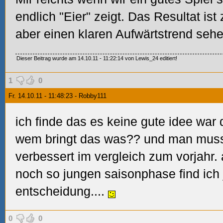
endlich "Eier" zeigt. Das Resultat is
aber einen klaren Aufwärtstrend seh
Dieser Beitrag wurde am 14.10.11 - 11:22:14 von Lewis_24 editiert!
1
0
Fr. 14.10.11 - 11:48:23 - Robby111
ich finde das es keine gute idee war 
wem bringt das was??
und man mus
verbessert im vergleich zum vorjahr.
noch so jungen saisonphase find ich j
entscheidung....
0
0