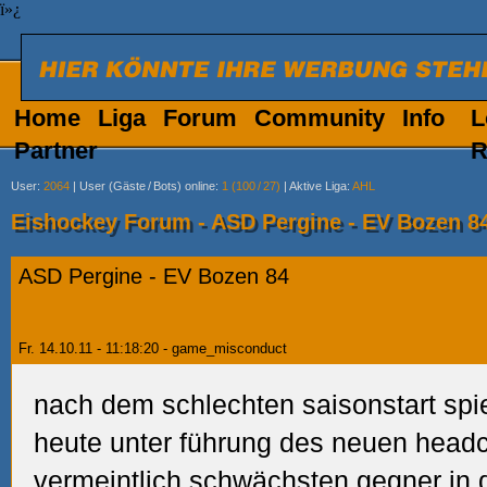
ï»¿
Home
Liga
Forum
Community
Info
L
Partner
R
User
:
2064
|
User (Gäste
/
Bots) online
:
1 (100
/
27)
|
Aktive Liga
:
AHL
Eishockey Forum - ASD Pergine - EV Bozen 8
ASD Pergine - EV Bozen 84
Fr. 14.10.11 - 11:18:20 - game_misconduct
nach dem schlechten saisonstart spi
heute unter führung des neuen head
vermeintlich schwächsten gegner in d