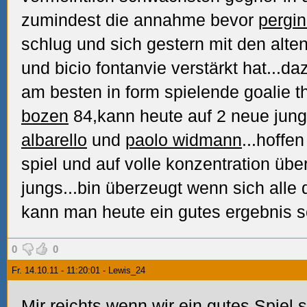
zumindest die annahme bevor
pergi
schlug und sich gestern mit den alte
und bicio fontanvie verstärkt hat...d
am besten in form spielende goalie 
bozen
84,kann heute auf 2 neue jung
albarello
und
paolo widmann
...hoffe
spiel und auf volle konzentration üb
jungs...bin überzeugt wenn sich alle
kann man heute ein gutes ergebnis sc
0
0
Fr. 14.10.11 - 11:20:01 - Lewis_24
Mir reichts wenn wir ein gutes Spiel