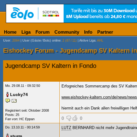
Home
Liga
Forum
Community
Info
Partner
User
:
2064
|
User (Gäste
/
Bots) online
:
2 (87
/
11)
|
Aktive Liga
:
AHL
Eishockey Forum - Jugendcamp SV Kaltern i
Jugendcamp SV Kaltern in Fondo
Mo. 29.08.11 - 09:32:50
Erfogreiches Sommercamp des SV Kalter
Lucky74
www.eishockey-kaltern.com/de/news/new
hiermit auch ein Dank allen freiwilligen Hel
Registriert seit: Oktober 2008
Posts: 25
0
0
Fan von:
HC Eppan
Do. 13.10.11 - 00:14:59
LUTZ
BERNHARD nicht mehr Jugendtraine
sturm