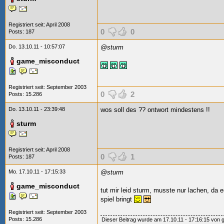
Registriert seit: April 2008
0
0
Posts: 187
Do. 13.10.11 - 10:57:07
@sturm
game_misconduct
Registriert seit: September 2003
0
2
Posts: 15.286
Do. 13.10.11 - 23:39:48
wos soll des
?? ontwort mindestens
!!
sturm
Registriert seit: April 2008
0
1
Posts: 187
Mo. 17.10.11 - 17:15:33
@sturm
game_misconduct
tut mir leid sturm, musste nur lachen, da e
spiel bringt
Registriert seit: September 2003
Posts: 15.286
Dieser Beitrag wurde am 17.10.11 - 17:16:15 von 