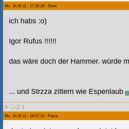
Mo. 16.05.11 - 17:35:29 - Sonic
ich habs :o)
Igor Rufus
!!!!!!
das wäre doch der Hammer. würde man
... und Strzza zittern wie Espenlaub
0
1
Mo. 16.05.11 - 18:07:23 - Patza