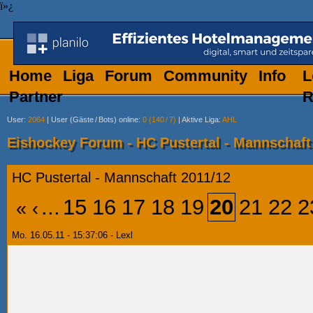
ï»¿
Home
Liga
Forum
Community
Info
L
Partner
R
User
:
2064
|
User (Gäste
/
Bots) online
:
0 (140
/
7)
|
Aktive Liga
:
AHL
Eishockey Forum - HC Pustertal - Mannschaft
HC Pustertal - Mannschaft 2011/12
...
15
16
17
18
19
20
21
22
2
«
‹
Mo. 16.05.11 - 15:37:06 - Lexl