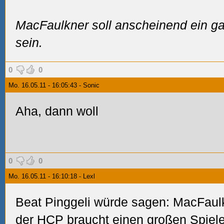
MacFaulkner soll anscheinend ein g
sein.
0
0
Mo. 16.05.11 - 16:05:43 - Sonic
Aha, dann woll
0
0
Mo. 16.05.11 - 16:10:18 - Lexl
Beat Pinggeli würde sagen: MacFaulkn
der
HCP
braucht einen großen Spiele