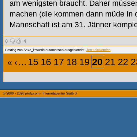
am wenigsten braucht. Daher müssen
machen (die kommen dann müde in di
Mannschaft ist am 31. Jänner komplet
0
4
Posting von Saxo_it wurde automatisch ausgeblendet.
Jetzt einblenden
...
15
16
17
18
19
20
21
22
2
«
‹
© 2000 - 2026
piloly.com - Internetagentur Südtirol