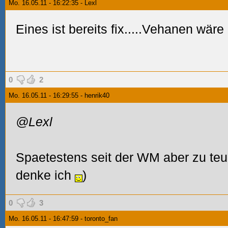
Mo. 16.05.11 - 16:22:35 - Lexl
Eines ist bereits fix.....Vehanen wäre 
0
2
Mo. 16.05.11 - 16:29:55 - henrik40
@Lexl
Spaetestens seit der WM aber zu teu
denke ich
)
0
3
Mo. 16.05.11 - 16:47:59 - toronto_fan