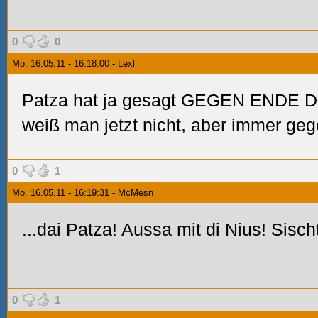
0
0
Mo. 16.05.11 - 16:18:00 - Lexl
Patza hat ja gesagt GEGEN ENDE 
weiß man jetzt nicht, aber immer ge
0
1
Mo. 16.05.11 - 16:19:31 - McMesn
...dai Patza! Aussa mit di Nius! Sischt
0
1