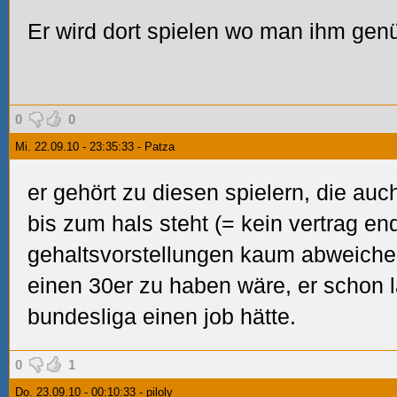
Er wird dort spielen wo man ihm gen
0
0
Mi. 22.09.10 - 23:35:33 - Patza
er gehört zu diesen spielern, die au
bis zum hals steht (= kein vertrag e
gehaltsvorstellungen kaum abweiche
einen 30er zu haben wäre, er schon l
bundesliga einen job hätte.
0
1
Do. 23.09.10 - 00:10:33 - piloly