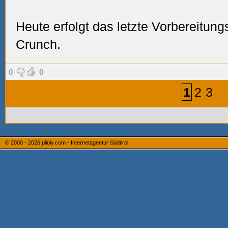
Heute erfolgt das letzte Vorbereitun
Crunch.
0
0
1
2
3
© 2000 - 2026
piloly.com - Internetagentur Südtirol