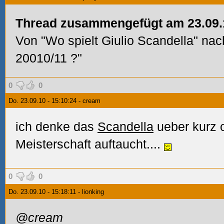
Thread zusammengefügt am 23.09.10
Von "Wo spielt Giulio Scandella" nac
20010/11
?"
0
0
Do. 23.09.10 - 15:10:24 - cream
ich denke das
Scandella
ueber kurz o
Meisterschaft auftaucht....
0
0
Do. 23.09.10 - 15:18:11 - lionking
@cream