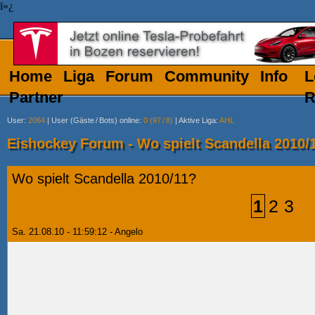
ï»¿
Home
Liga
Forum
Community
Info
L
Partner
R
User
:
2064
|
User (Gäste
/
Bots) online
:
0 (97
/
8)
|
Aktive Liga
:
AHL
Eishockey Forum - Wo spielt Scandella 2010/
Wo spielt Scandella 2010/11?
1
2
3
Sa. 21.08.10 - 11:59:12 - Angelo