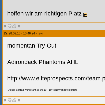
hoffen wir am richtigen Platz
0
0
Di. 28.09.10 - 10:46:24 - revi
momentan Try-Out
Adirondack Phantoms
AHL
http://www.eliteprospects.com/team
Dieser Beitrag wurde am 28.09.10 - 10:48:10 von revi editiert!
0
0