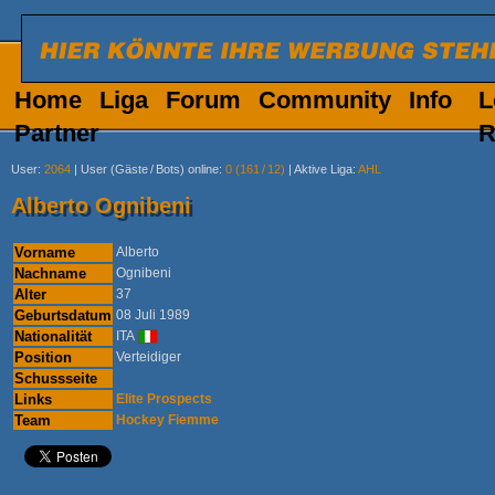
Home
Liga
Forum
Community
Info
L
Partner
R
User
:
2064
|
User (Gäste
/
Bots) online
:
0 (161
/
12)
|
Aktive Liga
:
AHL
Alberto Ognibeni
Vorname
Alberto
Nachname
Ognibeni
Alter
37
Geburtsdatum
08 Juli 1989
Nationalität
ITA
Position
Verteidiger
Schussseite
Links
Elite Prospects
Team
Hockey Fiemme