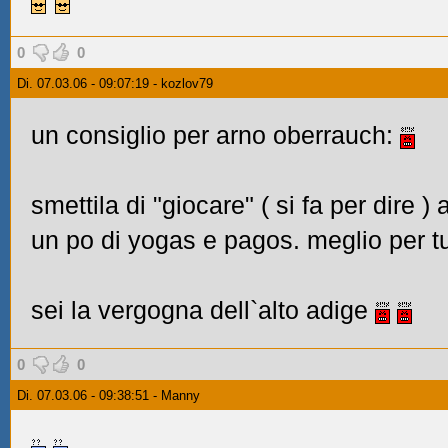
0
0
Di. 07.03.06 - 09:07:19 - kozlov79
un consiglio per arno oberrauch:
smettila di "giocare" (
si fa per dire
) 
un po di yogas e pagos. meglio per tu
sei la vergogna dell`alto adige
0
0
Di. 07.03.06 - 09:38:51 - Manny