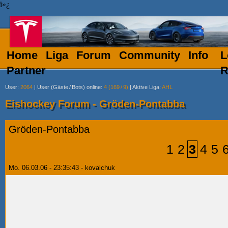
ï»¿
Home
Liga
Forum
Community
Info
L
Partner
R
User
:
2064
|
User (Gäste
/
Bots) online
:
4 (169
/
9)
|
Aktive Liga
:
AHL
Eishockey Forum - Gröden-Pontabba
Gröden-Pontabba
1
2
3
4
5
Mo. 06.03.06 - 23:35:43 - kovalchuk