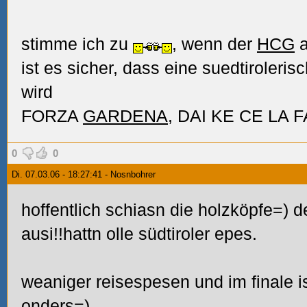
stimme ich zu
, wenn der
HCG
a
ist es sicher, dass eine suedtiroleri
wird
FORZA
GARDENA
, DAI KE CE LA 
0
0
Di. 07.03.06 - 18:27:41 - Nosnbohrer
hoffentlich schiasn die holzköpfe=) d
ausi!!hattn olle südtiroler epes.
weaniger reisespesen und im finale 
onders=)