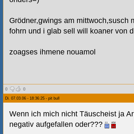
Grödner,gwings am mittwoch,susch m
fohrn und i glab sell will koaner von d
zoagses ihmene nouamol
0
0
Di. 07.03.06 - 18:36:25 - pit bull
Wenn ich mich nicht Täuscheist ja A
negativ aufgefallen oder???