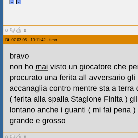
0
0
Di. 07.03.06 - 10:11:42 - timo
bravo
non ho
mai
visto un giocatore che p
procurato una ferita all avversario gli 
accanaglia contro mentre sta a terra 
(
ferita alla spalla Stagione Finita
) gl
lontano anche i guanti (
mi fai pena
)
grande e grosso
0
0