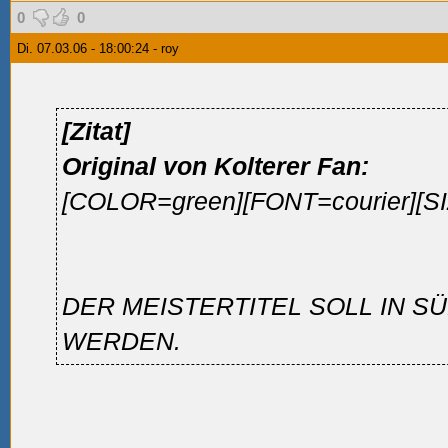
0
0
Di. 07.03.06 - 18:00:24 - roy
[Zitat]
Original von Kolterer Fan:
[COLOR=green][FONT=courier][S
DER MEISTERTITEL SOLL IN S
WERDEN.