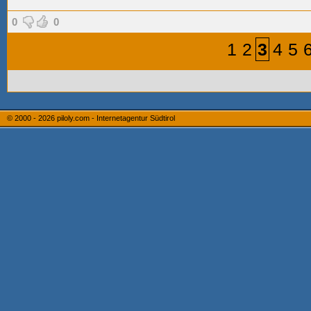
0
0
1
2
3
4
5
© 2000 - 2026
piloly.com - Internetagentur Südtirol