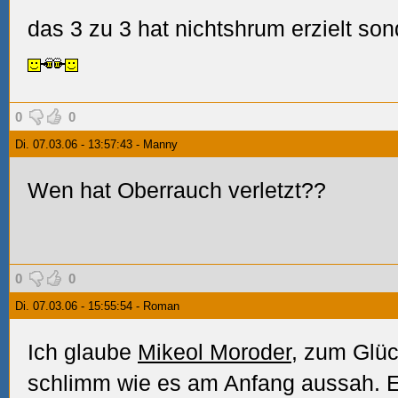
das 3 zu 3 hat nichtshrum erzielt s
0
0
Di. 07.03.06 - 13:57:43 - Manny
Wen hat Oberrauch verletzt??
0
0
Di. 07.03.06 - 15:55:54 - Roman
Ich glaube
Mikeol Moroder
, zum Glüc
schlimm wie es am Anfang aussah. Er