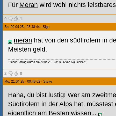
Für
Meran
wird wohl nichts leistbares
0
1
So. 20.04.25 - 23:48:44 - Sigu
meran
hat von den südtirolern in de
Meisten geld.
Dieser Beitrag wurde am 20.04.25 - 23:50:06 von Sigu editiert!
2
0
Mo. 21.04.25 - 00:49:02 - Steve
Haha, du bist lustig! Wer am zweitm
Südtirolern in der Alps hat, müsstest 
eigentlich am Besten wissen...