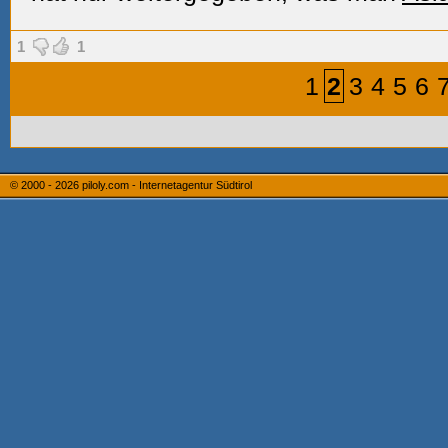
1
1
1
2
3
4
5
6
© 2000 - 2026
piloly.com - Internetagentur Südtirol