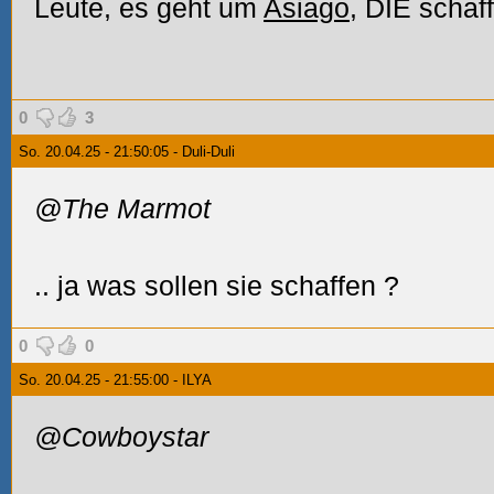
Leute, es geht um
Asiago
, DIE schaff
0
3
So. 20.04.25 - 21:50:05 - Duli-Duli
@The Marmot
.. ja was sollen sie schaffen
?
0
0
So. 20.04.25 - 21:55:00 - ILYA
@Cowboystar