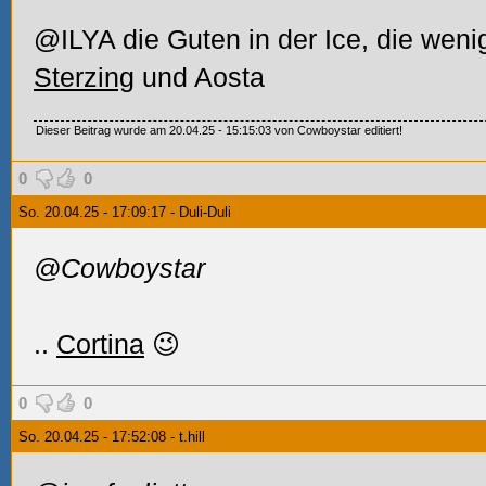
@ILYA die Guten in der Ice, die wen
Sterzing
und Aosta
Dieser Beitrag wurde am 20.04.25 - 15:15:03 von Cowboystar editiert!
0
0
So. 20.04.25 - 17:09:17 - Duli-Duli
@Cowboystar
..
Cortina
😉
0
0
So. 20.04.25 - 17:52:08 - t.hill