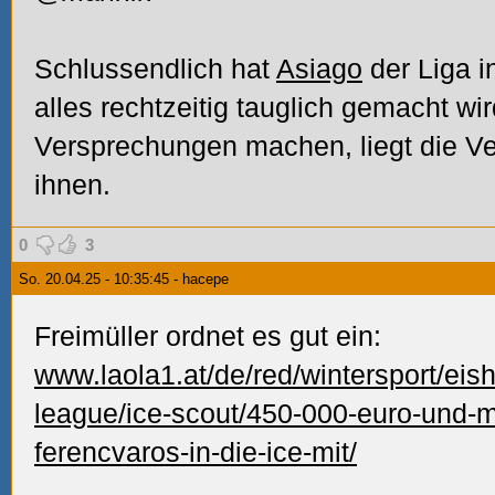
Schlussendlich hat
Asiago
der Liga i
alles rechtzeitig tauglich gemacht wi
Versprechungen machen, liegt die V
ihnen.
0
3
So. 20.04.25 - 10:35:45 - hacepe
Freimüller ordnet es gut ein:
www.laola1.at/de/red/wintersport/eis
league/ice-scout/450-000-euro-und-m
ferencvaros-in-die-ice-mit/