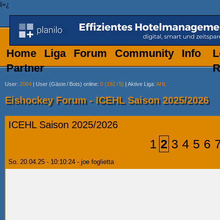
ï»¿
Home
Liga
Forum
Community
Info
L
Partner
R
User
:
2064
|
User (Gäste
/
Bots) online
:
0 (192
/
5)
|
Aktive Liga
:
AHL
Eishockey Forum - ICEHL Saison 2025/2026
ICEHL Saison 2025/2026
1
2
3
4
5
6
So. 20.04.25 - 10:10:24 - joe foglietta