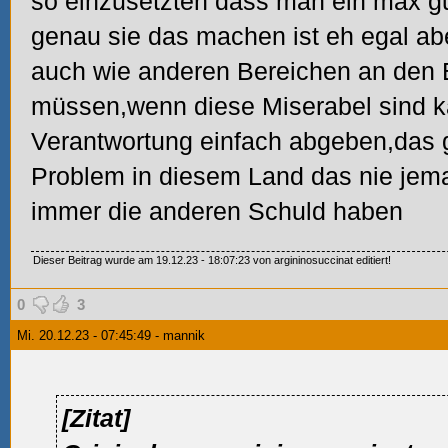
so einzusetzten dass man ein max gu
genau sie das machen ist eh egal ab
auch wie anderen Bereichen an den
müssen,wenn diese Miserabel sind k
Verantwortung einfach abgeben,das g
Problem in diesem Land das nie jema
immer die anderen Schuld haben
Dieser Beitrag wurde am 19.12.23 - 18:07:23 von argininosuccinat editiert!
0
3
Mi. 20.12.23 - 07:45:49 - mannik
[Zitat]