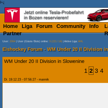
ï»¿
Home
Liga
Forum
Community
Info
L
Partner
R
User
:
2064
|
User (Gäste
/
Bots) online
:
3 (221
/
14)
|
Aktive Liga
:
AHL
Eishockey Forum - WM Under 20 II Division i
WM Under 20 II Division in Slowenine
1
2
3
4
Di. 19.12.23 - 07:56:27 - mannik