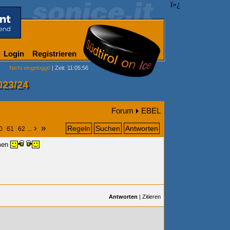
ï»¿
Login
Registrieren
Nicht eingeloggt!
| Zeit: 11:05:56
023/24
Forum
EBEL
›
»
Regeln
Suchen
Antworten
0
61
62
...
mmen
Antworten
|
Zitieren