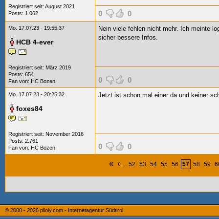
Registriert seit: August 2021
0
0
Posts: 1.062
Mo. 17.07.23 - 19:55:37
Nein viele fehlen nicht mehr. Ich meinte l
sicher bessere Infos.
HCB 4-ever
Registriert seit: März 2019
Posts: 654
0
0
Fan von:
HC Bozen
Mo. 17.07.23 - 20:25:32
Jetzt ist schon mal einer da und keiner sc
foxes84
Registriert seit: November 2016
Posts: 2.761
0
0
Fan von:
HC Bozen
«
‹
...
52
53
54
55
56
57
58
59
6
© 2000 - 2026
piloly.com - Internetagentur Südtirol