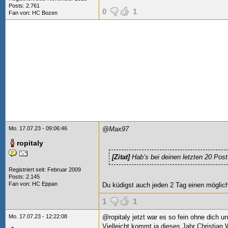
Posts: 2.761
0
1
Fan von:
HC Bozen
Mo. 17.07.23 - 09:06:46
@Max97
ropitaly
[Zitat]
Hab’s bei deinen letzten 20 Pos
Registriert seit: Februar 2009
Posts: 2.145
Fan von:
HC Eppan
Du küdigst auch jeden 2 Tag einen möglich
1
1
Mo. 17.07.23 - 12:22:08
@ropitaly jetzt war es so fein ohne dich un
Vielleicht kommt ja dieses Jahr
Christian W