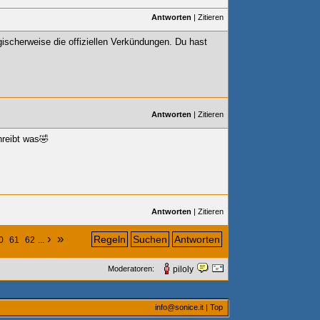
Antworten
|
Zitieren
ogischerweise die offiziellen Verkündungen. Du hast
Antworten
|
Zitieren
hreibt was🤣
Antworten
|
Zitieren
›
»
Regeln
Suchen
Antworten
0
61
62
...
Moderatoren:
piloly
info@sonice.it
|
Top