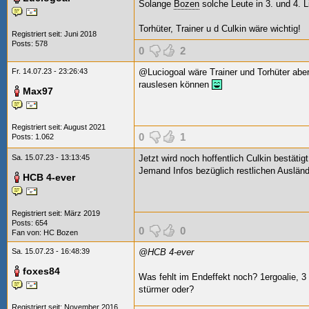
Solange
Bozen
solche Leute in 3. und 4. 
Torhüter, Trainer u d Culkin wäre wichtig!
Registriert seit: Juni 2018
Posts: 578
0
2
Fr. 14.07.23 - 23:26:43
@Luciogoal wäre Trainer und Torhüter aber
rauslesen können
Max97
Registriert seit: August 2021
0
1
Posts: 1.062
Sa. 15.07.23 - 13:13:45
Jetzt wird noch hoffentlich Culkin bestäti
Jemand Infos bezüglich restlichen Ausländ
HCB 4-ever
Registriert seit: März 2019
Posts: 654
0
0
Fan von:
HC Bozen
Sa. 15.07.23 - 16:48:39
@HCB 4-ever
foxes84
Was fehlt im Endeffekt noch? 1ergoalie, 3 
stürmer oder?
Registriert seit: November 2016