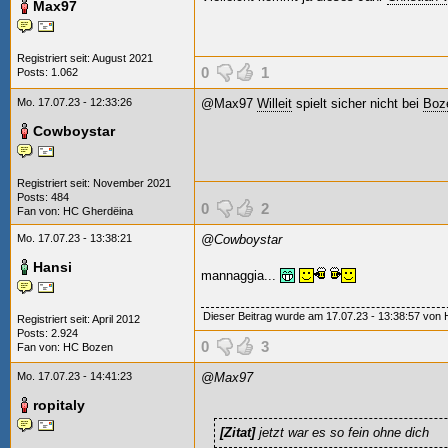
Max97
Registriert seit: August 2021
0
1
Posts: 1.062
Mo. 17.07.23 - 12:33:26
@Max97
Willeit
spielt sicher nicht bei
Boz
Cowboystar
Registriert seit: November 2021
Posts: 484
0
2
Fan von:
HC Gherdëina
Mo. 17.07.23 - 13:38:21
@Cowboystar
Hansi
mannaggia...
Dieser Beitrag wurde am 17.07.23 - 13:38:57 von Ha
Registriert seit: April 2012
Posts: 2.924
0
3
Fan von:
HC Bozen
Mo. 17.07.23 - 14:41:23
@Max97
ropitaly
[Zitat]
jetzt war es so fein ohne dich