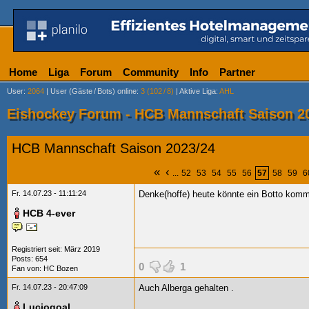
Home
Liga
Forum
Community
Info
Partner
User
:
2064
|
User (Gäste
/
Bots) online
:
3 (102
/
8)
|
Aktive Liga
:
AHL
Eishockey Forum - HCB Mannschaft Saison 2
HCB Mannschaft Saison 2023/24
«
‹
...
52
53
54
55
56
57
58
59
6
Fr. 14.07.23 - 11:11:24
Denke(hoffe) heute könnte ein Botto ko
HCB 4-ever
Registriert seit: März 2019
Posts: 654
0
1
Fan von:
HC Bozen
Fr. 14.07.23 - 20:47:09
Auch Alberga gehalten
.
Luciogoal