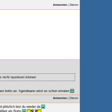
Antworten
|
Zitieren
ts nicht rauslesen können
en botto an. Irgendwann wirst es schon errraten
Antworten
|
Zitieren
d plötzlich bist du wieder da
illeit
als Botto