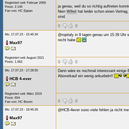
Registriert seit: Februar 2009
ja genau, weil du so richtig auftreten konn
Posts: 2.145
Fan von:
HC Eppan
Nein
Willeit
hat leider schon einen Vertrag
sind.
0
0
Mo. 17.07.23 - 15:45:34
@ropitaly in 9 tagen genau um 15:39 Uhr st
recht habe
Max97
Registriert seit: August 2021
0
0
Posts: 1.062
Mo. 17.07.23 - 17:28:55
Dann wäre es nochmal interessant einige B
Aboverkauf ein wenig ankurbeln!!
HCB 4-ever
Registriert seit: März 2019
Posts: 654
0
0
Fan von:
HC Bozen
Mo. 17.07.23 - 18:45:26
@HCB-4ever sooo viele fehlen ja nicht me
Max97