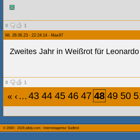
0
1
Mi. 28.06.23 - 22:24:14 - Max97
Zweites Jahr in Weißrot für Leonard
0
1
...
43
44
45
46
47
48
49
50
5
«
‹
© 2000 - 2026
piloly.com - Internetagentur Südtirol