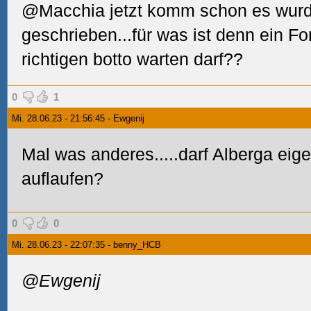
@Macchia jetzt komm schon es wurd
geschrieben...für was ist denn ein 
richtigen botto warten darf??
0
1
Mi. 28.06.23 - 21:56:45 - Ewgenij
Mal was anderes.....darf Alberga eige
auflaufen?
0
0
Mi. 28.06.23 - 22:07:35 - benny_HCB
@Ewgenij