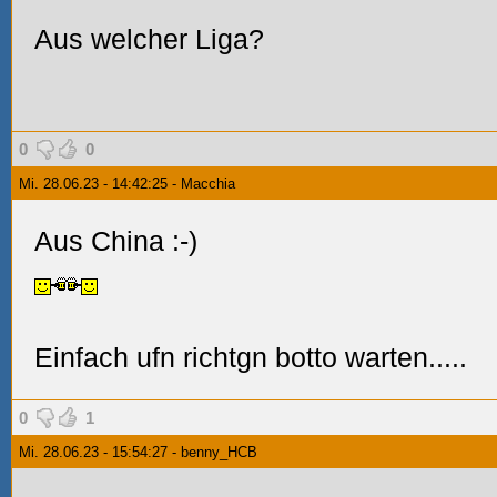
Aus welcher Liga?
0
0
Mi. 28.06.23 - 14:42:25 - Macchia
Aus China :-)
Einfach ufn richtgn botto warten.....
0
1
Mi. 28.06.23 - 15:54:27 - benny_HCB