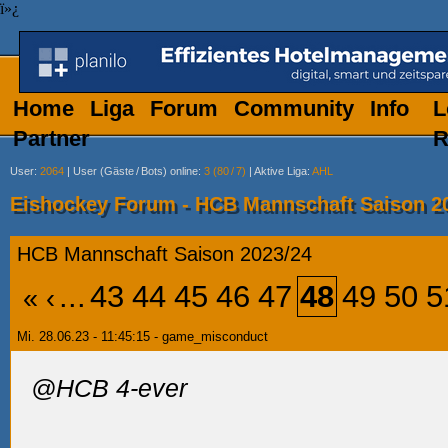
ï»¿
Home
Liga
Forum
Community
Info
L
Partner
R
User
:
2064
|
User (Gäste
/
Bots) online
:
3 (80
/
7)
|
Aktive Liga
:
AHL
Eishockey Forum - HCB Mannschaft Saison 2
HCB Mannschaft Saison 2023/24
...
43
44
45
46
47
48
49
50
5
«
‹
Mi. 28.06.23 - 11:45:15 - game_misconduct
@HCB 4-ever