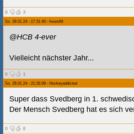
0
3
So. 28.01.24 - 17:31:40 - foxes84
@HCB 4-ever
Vielleicht nächster Jahr...
0
1
So. 28.01.24 - 21:26:09 - Hockeyaddicted
Super dass Svedberg in 1. schwedis
Der Mensch Svedberg hat es sich ver
0
0