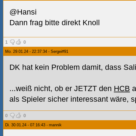
@Hansi
Dann frag bitte direkt Knoll
1
0
Mo. 29.01.24 - 22:37:34 - Sergei#91
DK hat kein Problem damit, dass Salin
...weiß nicht, ob er JETZT den
HCB
a
als Spieler sicher interessant wäre, s
0
0
Di. 30.01.24 - 07:16:43 - mannik