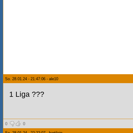
So. 28.01.24 - 21:47:06 - ale10
1 Liga
???
0
0
So. 28.01.24 - 22:22:07 - bartilein