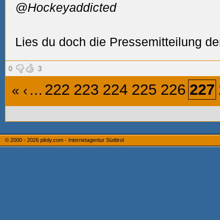
@Hockeyaddicted
Lies du doch die Pressemitteilung de
0
3
...
222
223
224
225
226
227
«
‹
© 2000 - 2026
piloly.com - Internetagentur Südtirol