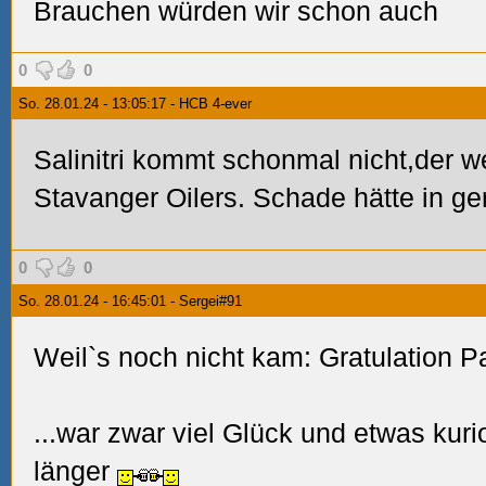
Brauchen würden wir schon auch
0
0
So. 28.01.24 - 13:05:17 - HCB 4-ever
Salinitri kommt schonmal nicht,der w
Stavanger Oilers. Schade hätte in ge
0
0
So. 28.01.24 - 16:45:01 - Sergei#91
Weil`s noch nicht kam: Gratulation 
...war zwar viel Glück und etwas kuri
länger