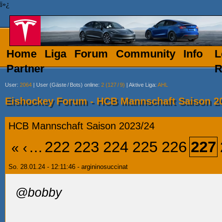
ï»¿
Home
Liga
Forum
Community
Info
L
Partner
R
User
:
2064
|
User (Gäste
/
Bots) online
:
2 (127
/
9)
|
Aktive Liga
:
AHL
Eishockey Forum - HCB Mannschaft Saison 2
HCB Mannschaft Saison 2023/24
...
222
223
224
225
226
227
«
‹
So. 28.01.24 - 12:11:46 - argininosuccinat
@bobby