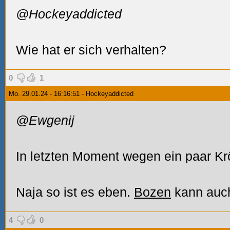
@Hockeyaddicted
Wie hat er sich verhalten?
0
1
Mo. 29.01.24 - 16:16:51 - Hockeyaddicted
@Ewgenij
In letzten Moment wegen ein paar K
Naja so ist es eben.
Bozen
kann auch
4
0