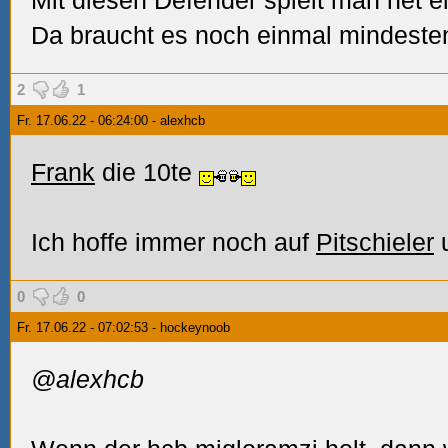
Mit diesen Defender spielt man net ei
Da braucht es noch einmal mindeste
2
1
Fr. 17.06.22 - 06:24:00 - alexhcb
Frank
die 10te
Ich hoffe immer noch auf
Pitschieler
u
0
0
Fr. 17.06.22 - 07:02:53 - hockeynoob
@alexhcb