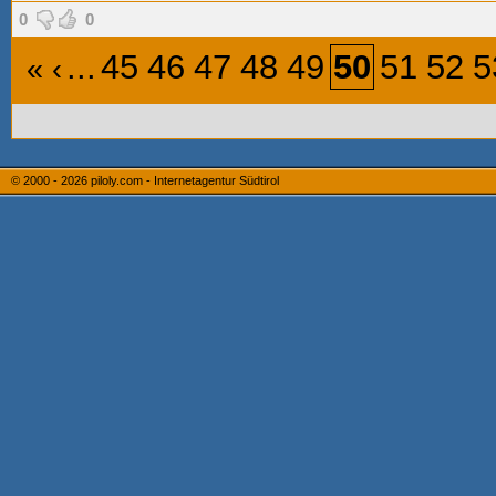
0
0
...
45
46
47
48
49
50
51
52
5
«
‹
© 2000 - 2026
piloly.com - Internetagentur Südtirol