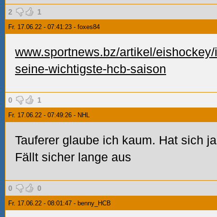
2
1
Fr. 17.06.22 - 07:41:23 - foxes84
www.sportnews.bz/artikel/eishockey/ic
seine-wichtigste-hcb-saison
0
1
Fr. 17.06.22 - 07:49:26 - NHL
Tauferer glaube ich kaum. Hat sich ja
Fällt sicher lange aus
0
0
Fr. 17.06.22 - 08:01:47 - benny_HCB