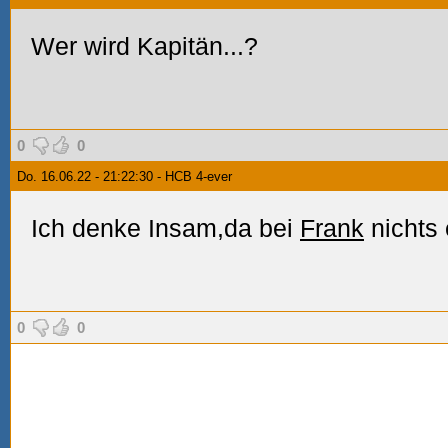
Wer wird Kapitän...?
0
0
Do. 16.06.22 - 21:22:30 - HCB 4-ever
Ich denke Insam,da bei
Frank
nichts 
0
0