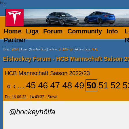
ï»¿
Home
Liga
Forum
Community
Info
L
Partner
R
User
:
2064
|
User (Gäste
/
Bots) online
:
0 (100
/
8)
|
Aktive Liga
:
AHL
Eishockey Forum - HCB Mannschaft Saison 2
HCB Mannschaft Saison 2022/23
...
45
46
47
48
49
50
51
52
5
«
‹
Do. 16.06.22 - 14:40:37 - Steve
@hockeyhöifa