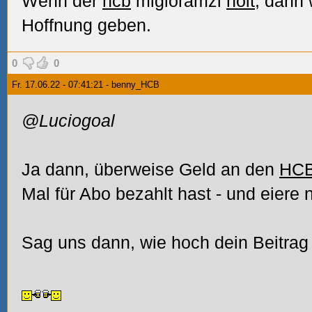
Wenn der
hcb
migloramzi
holt
, dann 
Hoffnung geben.
0
0
Fr. 17.06.22 - 07:41:21 - benny_HCB
@Luciogoal
Ja dann, überweise Geld an den
HC
Mal für Abo bezahlt hast - und eiere 
Sag uns dann, wie hoch dein Beitrag 