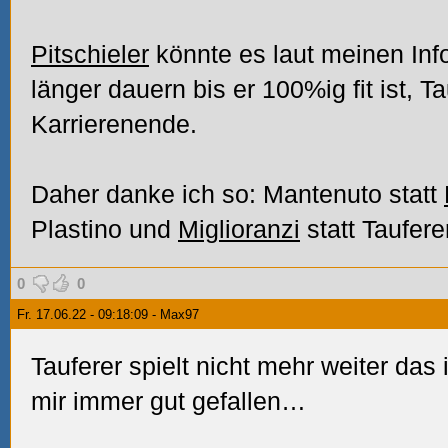
Pitschieler
könnte es laut meinen Inf
länger dauern bis er 100%ig fit ist, T
Karrierenende.
Daher danke ich so: Mantenuto statt
Plastino und
Miglioranzi
statt Taufere
0
0
Fr. 17.06.22 - 09:18:09 - Max97
Tauferer spielt nicht mehr weiter das
mir immer gut gefallen…