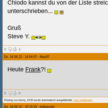
Chiodo kannst du von der Liste stre
unterschrieben...
Gruß
Steve Y.
0
1
Do. 16.06.22 - 14:54:07 - Max97
Heute
Frank
?!
0
0
Posting von benny_HCB wurde automatisch ausgeblendet.
Jetzt einblenden
Do. 16.06.22 - 20:10:15 - thebutcher