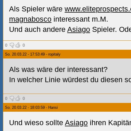
Als Spieler wäre
www.eliteprospects
magnabosco
interessant m.M.
Und auch andere
Asiago
Spieler. Ode
0
0
So. 20.03.22 - 17:53:49 - ropitaly
Als was wäre der interessant?
In welcher Linie würdest du diesen s
0
0
So. 20.03.22 - 18:03:59 - Hansi
Und wieso sollte
Asiago
ihren Kapitä