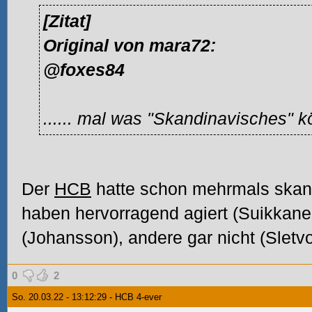
[Zitat]
Original von mara72:
@foxes84
...... mal was "Skandinavisches"
Der
HCB
hatte schon mehrmals skand
haben hervorragend agiert (Suikkanen
(Johansson), andere gar nicht (Sletvol
0
2
So. 20.03.22 - 13:12:29 - HCB 4-ever