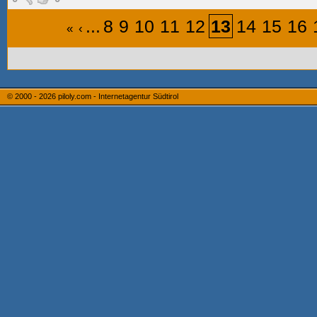
...
8
9
10
11
12
13
14
15
16
«
‹
© 2000 - 2026
piloly.com - Internetagentur Südtirol