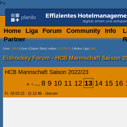
ï»¿
Home
Liga
Forum
Community
Info
L
Partner
R
User
:
2064
|
User (Gäste
/
Bots) online
:
1 (108
/
5)
|
Aktive Liga
:
AHL
Eishockey Forum - HCB Mannschaft Saison 2
HCB Mannschaft Saison 2022/23
...
8
9
10
11
12
13
14
15
16
«
‹
Fr. 18.03.22 - 11:12:46 - Unicorn