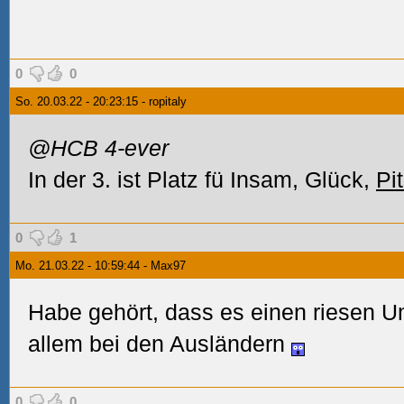
0
0
So. 20.03.22 - 20:23:15 - ropitaly
@HCB 4-ever
In der 3. ist Platz fü Insam, Glück,
Pi
0
1
Mo. 21.03.22 - 10:59:44 - Max97
Habe gehört, dass es einen riesen U
allem bei den Ausländern
0
0