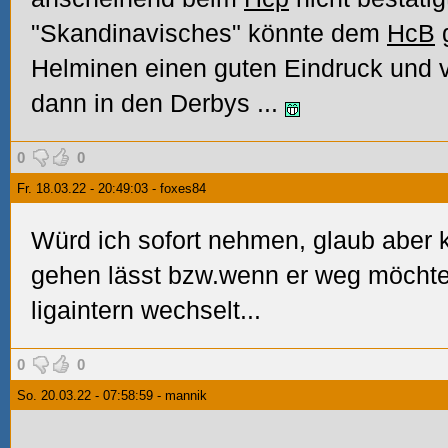
"Skandinavisches" könnte dem
HcB
g
Helminen einen guten Eindruck und vi
dann in den Derbys
...
0
0
Fr. 18.03.22 - 20:49:03 - foxes84
Würd ich sofort nehmen, glaub aber
gehen lässt bzw.wenn er weg möchte
ligaintern wechselt...
0
0
So. 20.03.22 - 07:58:59 - mannik