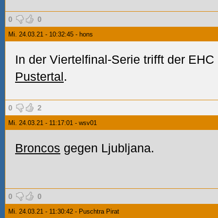
0
0
Mi. 24.03.21 - 10:32:45 - hons
In der Viertelfinal-Serie trifft der E
Pustertal
.
0
2
Mi. 24.03.21 - 11:17:01 - wsv01
Broncos
gegen Ljubljana.
0
0
Mi. 24.03.21 - 11:30:42 - Puschtra Pirat