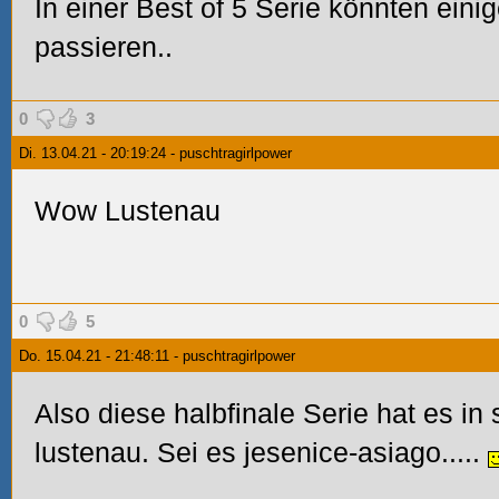
In einer Best of 5 Serie könnten ein
passieren..
0
3
Di. 13.04.21 - 20:19:24 - puschtragirlpower
Wow Lustenau
0
5
Do. 15.04.21 - 21:48:11 - puschtragirlpower
Also diese halbfinale Serie hat es in 
lustenau. Sei es jesenice-asiago.....