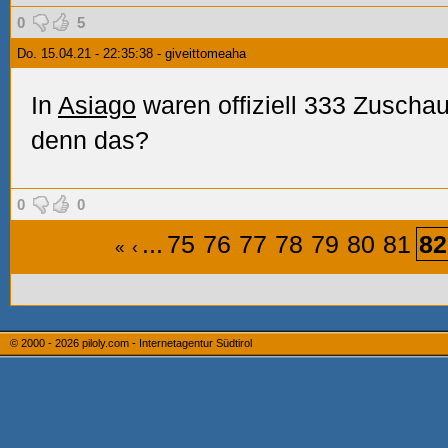
0
5
Do. 15.04.21 - 22:35:38 - giveittomeaha
In
Asiago
waren offiziell 333 Zuschau
denn das?
0
0
...
75
76
77
78
79
80
81
82
«
‹
© 2000 - 2026
piloly.com - Internetagentur Südtirol