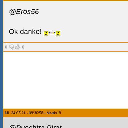
@Eros56
Ok danke!
0
0
Mi. 24.03.21 - 08:36:58 - Martin18
@Puschtra Pirat