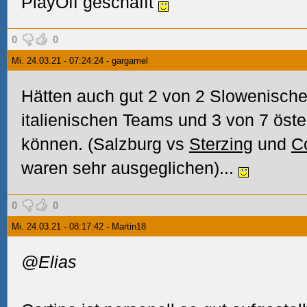
PlayOff geschafft
0
0
Mi. 24.03.21 - 07:24:24 - gargamel
Hätten auch gut 2 von 2 Slowenisch
italienischen Teams und 3 von 7 öst
können. (Salzburg vs
Sterzing
und
C
waren sehr ausgeglichen)...
0
0
Mi. 24.03.21 - 08:17:42 - Martin18
@Elias