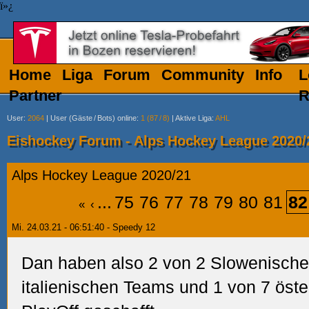
ï»¿
Home
Liga
Forum
Community
Info
L
Partner
R
User
:
2064
|
User (Gäste
/
Bots) online
:
1 (87
/
8)
|
Aktive Liga
:
AHL
Eishockey Forum - Alps Hockey League 2020/
Alps Hockey League 2020/21
...
75
76
77
78
79
80
81
82
«
‹
Mi. 24.03.21 - 06:51:40 - Speedy 12
Dan haben also 2 von 2 Slowenische
italienischen Teams und 1 von 7 öste