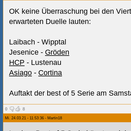
OK keine Überraschung bei den Vierte
erwarteten Duelle lauten:
Laibach - Wipptal
Jesenice -
Gröden
HCP
- Lustenau
Asiago
-
Cortina
Auftakt der best of 5 Serie am Samsta
0
8
Mi. 24.03.21 - 11:53:36 - Martin18