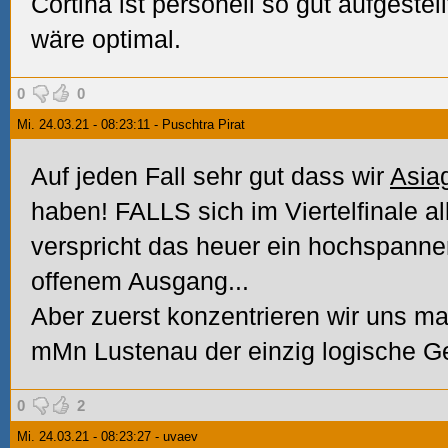
Cortina ist personell so gut aufgestel
wäre optimal.
0
0
Mi. 24.03.21 - 08:23:11 - Puschtra Pirat
Auf jeden Fall sehr gut dass wir
Asia
haben! FALLS sich im Viertelfinale a
verspricht das heuer ein hochspannen
offenem Ausgang...
Aber zuerst konzentrieren wir uns mal 
mMn Lustenau der einzig logische Ge
0
2
Mi. 24.03.21 - 08:23:27 - uvaev