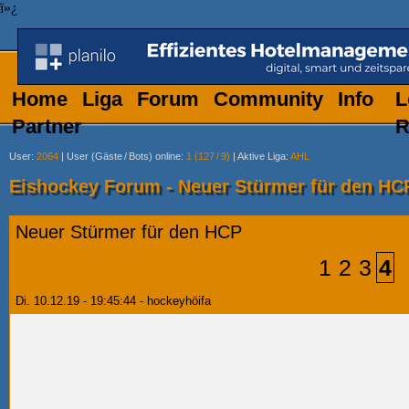
ï»¿
Home
Liga
Forum
Community
Info
L
Partner
R
User
:
2064
|
User (Gäste
/
Bots) online
:
1 (127
/
9)
|
Aktive Liga
:
AHL
Eishockey Forum - Neuer Stürmer für den HC
Neuer Stürmer für den HCP
1
2
3
4
Di. 10.12.19 - 19:45:44 - hockeyhöifa