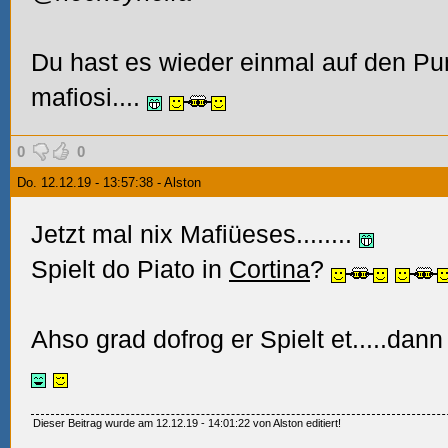
Du hast es wieder einmal auf den Pun
mafiosi....
0
0
Do. 12.12.19 - 13:57:38 - Alston
Jetzt mal nix Mafiüeses........
Spielt do Piato in
Cortina
?
Ahso grad dofrog er Spielt et.....da
Dieser Beitrag wurde am 12.12.19 - 14:01:22 von Alston editiert!