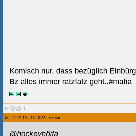
Komisch nur, dass bezüglich Einbür
Bz alles immer ratzfatz geht..#mafia
0
1
Mi. 11.12.19 - 18:10:33 - cream
@hockeyhöifa