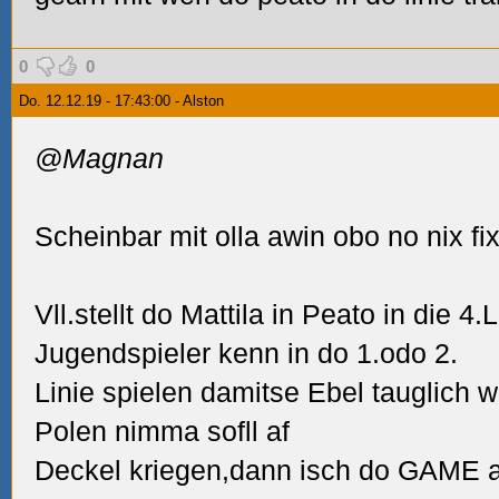
0
0
Do. 12.12.19 - 17:43:00 - Alston
@Magnan
Scheinbar mit olla awin obo no nix fix
Vll.stellt do Mattila in Peato in die 4.
Jugendspieler kenn in do 1.odo 2.
Linie spielen damitse Ebel tauglich 
Polen nimma sofll af
Deckel kriegen,dann isch do GAME a 