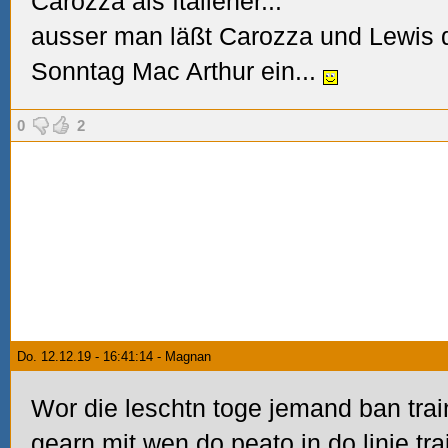
Carozza als Italiener...
ausser man läßt Carozza und Lewis 
Sonntag Mac Arthur ein...
0
2
Do. 12.12.19 - 16:41:14 - Magnan
Wor die leschtn toge jemand ban tra
gearn mit wen do peato in do linie tra