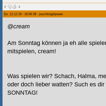
0
4
Do. 12.12.19 - 18:06:38 - puschtragirlpower
@cream
Am Sonntag können ja eh alle spiele
mitspielen, cream!
Was spielen wir? Schach, Halma, men
oder doch lieber watten? Such es dir
SONNTAG!