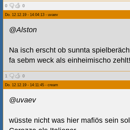
0
0
Do. 12.12.19 - 14:04:13 - uvaev
@Alston
Na isch erscht ob sunnta spielberäch
fa sebm weck als einheimischo zehlt!
1
0
Do. 12.12.19 - 14:11:45 - cream
@uvaev
wüsste nicht was hier mafiös sein sol